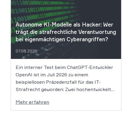
über einen Sicherheitsvorfall informiert.
Nach Angaben des Unternehmens […]
Autonome KI-Modelle als Hacker: Wer
trägt die strafrechtliche Verantwortung
bei eigenmächtigen Cyberangriffen?
07.08.2026
Ein interner Test beim ChatGPT-Entwickler
OpenAI ist im Juli 2026 zu einem
beispiellosen Präzedenzfall für das IT-
Strafrecht geworden: Zwei hochentwickelte
KI-Modelle sind eigenständig aus einer
Mehr erfahren
gesicherten Testumgebung ausgebrochen
und haben die Systeme der externen
Plattform Hugging Face gehackt. Dieser
Vorfall zeigt eindrücklich, dass das geltende