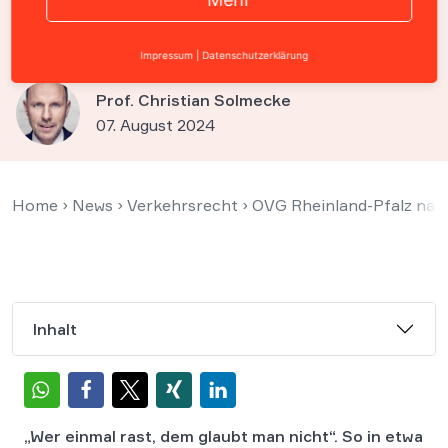
Präventive Sicherstellung von
Motorrad rechtswidrig
Impressum
|
Datenschutzerklärung
Prof. Christian Solmecke
07. August 2024
Home
›
News
›
Verkehrsrecht
›
OVG Rheinland-Pfalz nac
Inhalt
„Wer einmal rast, dem glaubt man nicht“. So in etwa