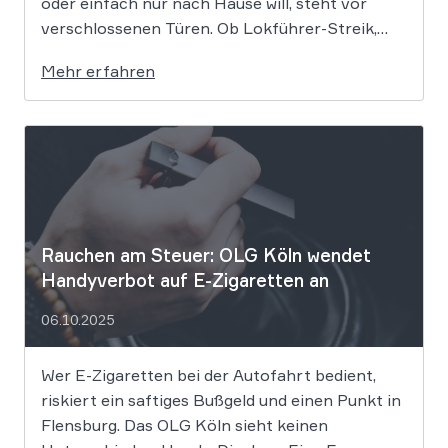
oder einfach nur nach Hause will, steht vor
verschlossenen Türen. Ob Lokführer-Streik,
Warnstreik im ÖPNV oder Bodenpersonal am
Mehr erfahren
Flughafen – wenn nichts mehr geht, stellt sich
die alles entscheidende Frage: Wer zahlt
eigentlich […]
Rauchen am Steuer: OLG Köln wendet
Handyverbot auf E-Zigaretten an
06.10.2025
Wer E-Zigaretten bei der Autofahrt bedient,
riskiert ein saftiges Bußgeld und einen Punkt in
Flensburg. Das OLG Köln sieht keinen