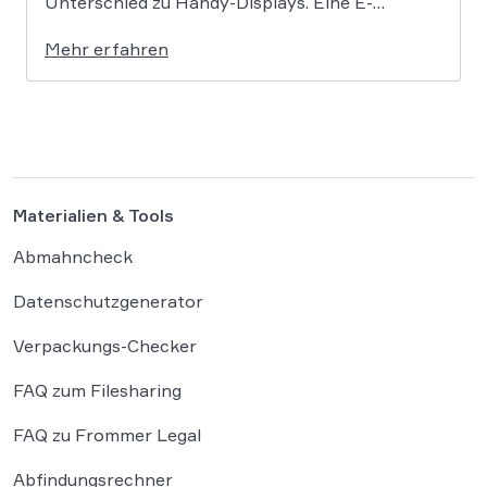
Unterschied zu Handy-Displays. Eine E-
Zigarette über ein Touchdisplay während der
Mehr erfahren
Autofahrt zu bedienen, verstößt gegen das
Handyverbot des § 23 Abs. 1a
Straßenverkehrsordnung (StVO). So hat das
Oberlandesgericht (OLG) […]
Materialien & Tools
Abmahncheck
Datenschutzgenerator
Verpackungs-Checker
FAQ zum Filesharing
FAQ zu Frommer Legal
Abfindungsrechner