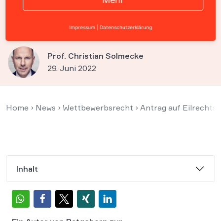
Konkurrenz weiter
„Schrottbücher“ nennen
Impressum
|
Datenschutzerklärung
Prof. Christian Solmecke
29. Juni 2022
Home
›
News
›
Wettbewerbsrecht
›
Antrag auf Eilrechts
Inhalt