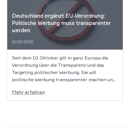
Deutschland ergänzt EU-Verordnung:
Politische Werbung muss transparenter
werden
02.03.2026
Seit dem 10. Oktober gilt in ganz Europa die
Verordnung über die Transparenz und das
Targeting politischer Werbung. Sie will
politische Werbung transparenter machen und
verbietet das Targeting unter Nutzung sensibler
Mehr erfahren
Daten. Die Regierung will die Verordnung in
Deutschland nun ergänzen. Die
Bundesregierung hat am 16. Februar einen
Entwurf […]