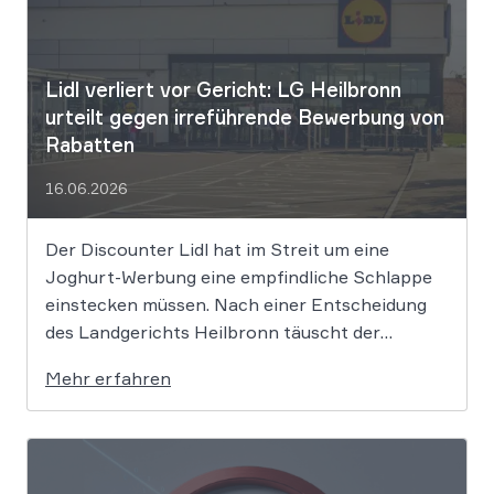
Lidl verliert vor Gericht: LG Heilbronn
urteilt gegen irreführende Bewerbung von
Rabatten
16.06.2026
Der Discounter Lidl hat im Streit um eine
Joghurt-Werbung eine empfindliche Schlappe
einstecken müssen. Nach einer Entscheidung
des Landgerichts Heilbronn täuscht der
Lebensmittelriese seine Kunden, wenn er
Mehr erfahren
Produkte als „Aktion“ mit massiven Rabatten
bewirbt, die Preise in Wahrheit aber nie zuvor
selbst verlangt hat. Das Urteil setzt klare
Grenzen […]