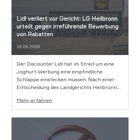
Lidl verliert vor Gericht: LG Heilbronn
urteilt gegen irreführende Bewerbung
von Rabatten
16.06.2026
Der Discounter Lidl hat im Streit um eine
Joghurt-Werbung eine empfindliche
Schlappe einstecken müssen. Nach einer
Entscheidung des Landgerichts Heilbronn
täuscht der Lebensmittelriese seine Kunden,
Mehr erfahren
wenn er Produkte als „Aktion“ mit massiven
Rabatten bewirbt, die Preise in Wahrheit
aber nie zuvor selbst verlangt hat. Das Urteil
setzt klare Grenzen […]