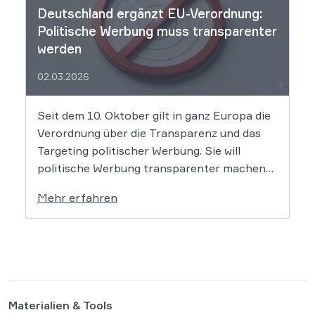
Deutschland ergänzt EU-Verordnung:
Politische Werbung muss transparenter
werden
02.03.2026
Seit dem 10. Oktober gilt in ganz Europa die
Verordnung über die Transparenz und das
Targeting politischer Werbung. Sie will
politische Werbung transparenter machen
und verbietet das Targeting unter Nutzung
Mehr erfahren
sensibler Daten. Die Regierung will die
Verordnung in Deutschland nun ergänzen.
Die Bundesregierung hat am 16. Februar
einen Entwurf […]
Materialien & Tools