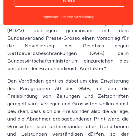
Der Verband Deutscher Zeitschriftenverleger (VDZ)
Impressum
|
Datenschutzerklärung
und der Bundesverband Deutscher Zeitungsverleger
(BDZV) überlegen gemeinsam mit dem
Bundesverband Presse-Grosso einen Vorschlag für
die Novellierung des Gesetzes gegen
Wettbewerbsbeschränkungen (GWB) beim
Bundeswirtschaftsministerium einzureichen, dies
berichtet der Branchendienst „Kontakter“.
Den Verbänden geht es dabei um eine Erweiterung
des Paragraphen 30 des GWB, mit dem die
Preisbindung von Zeitungen und Zeitschriften
geregelt wird. Verleger und Grossisten wollen damit
bewirken, dass sich die Preisbinder, also die Verlage,
und die Abnehmer preisgebundener Print-Ware, die
Grossisten, sich untereinander über Konditionen
und Leistungen verständigen dürfen, so der