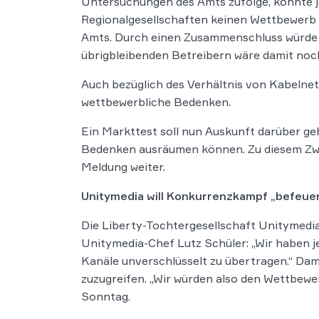
Untersuchungen des Amts zufolge, könnte j
Regionalgesellschaften keinen Wettbewerb u
Amts. Durch einen Zusammenschluss würde s
übrigbleibenden Betreibern wäre damit noch
Auch bezüglich des Verhältnis von Kabelnetz
wettbewerbliche Bedenken.
Ein Markttest soll nun Auskunft darüber g
Bedenken ausräumen können. Zu diesem Zwec
Meldung weiter.
Unitymedia will Konkurrenzkampf „befeue
Die Liberty-Tochtergesellschaft Unitymedi
Unitymedia-Chef Lutz Schüler: „Wir haben je
Kanäle unverschlüsselt zu übertragen.“ Dami
zuzugreifen. „Wir würden also den Wettbew
Sonntag.