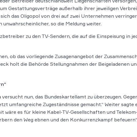
eder Betreiber deutschlandweit Liegenschaften versorgen, 
m Gestattungsverträge außerhalb ihrer jeweiligen Verbreit
ich das Oligopol von drei auf zwei Unternehmen verringer
 unwahrscheinlicher, so die Meldung weiter.
betreiber zu den TV-Sendern, die auf die Einspeisung in je
ehen, ob das vorliegende Zusagenangebot der Zusammenschl
k holt die Behörde Stellungnahmen der Beigeladenen und 
rn“
a versucht nun, das Bundeskartellamt zu überzeugen. Gege
tzt umfangreiche Zugeständnisse gemacht.“ Weiter sagte er: 
t wäre es für kleine Kabel-TV-Gesellschaften und Telekom-A
erbern den Weg ebnen und den Konkurrenzkampf befeuern“,