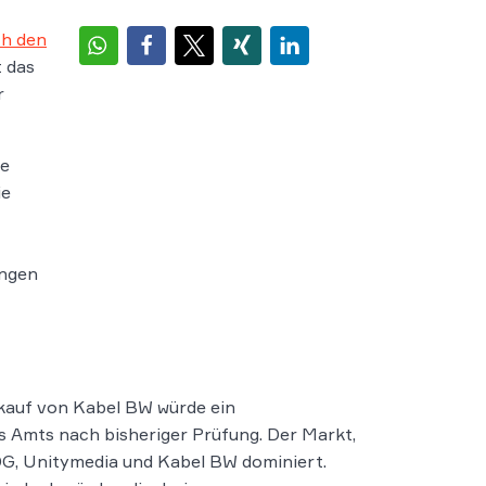
h den
 das
r
ie
ie
ungen
ukauf von Kabel BW würde ein
 Amts nach bisheriger Prüfung. Der Markt,
DG, Unitymedia und Kabel BW dominiert.