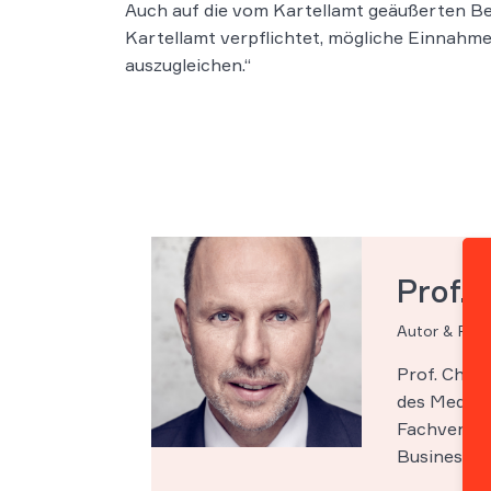
Auch auf die vom Kartellamt geäußerten Be
Kartellamt verpflichtet, mögliche Einnahm
auszugleichen.“
Prof. 
Autor & Par
Prof. Chri
des Medien-
Fachveröff
Business Sc