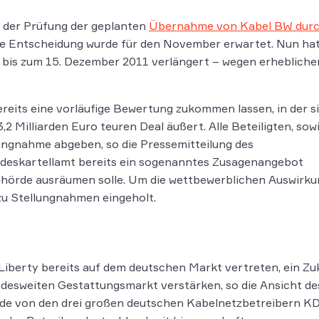
 der Prüfung der geplanten
Übernahme von Kabel BW durc
e Entscheidung wurde für den November erwartet. Nun hat
g bis zum 15. Dezember 2011 verlängert – wegen erhebliche
reits eine vorläufige Bewertung zukommen lassen, in der s
 Milliarden Euro teuren Deal äußert. Alle Beteiligten, sow
lungnahme abgeben, so die Pressemitteilung des
deskartellamt bereits ein sogenanntes Zusagenangebot
ehörde ausräumen solle. Um die wettbewerblichen Auswirk
zu Stellungnahmen eingeholt.
 Liberty bereits auf dem deutschen Markt vertreten, ein Z
esweiten Gestattungsmarkt verstärken, so die Ansicht des
rde von den drei großen deutschen Kabelnetzbetreibern K