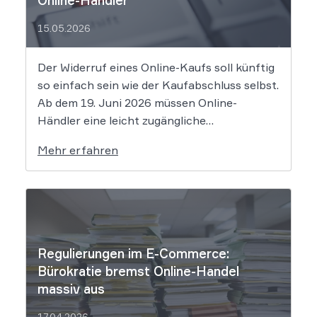
15.05.2026
Der Widerruf eines Online-Kaufs soll künftig
so einfach sein wie der Kaufabschluss selbst.
Ab dem 19. Juni 2026 müssen Online-
Händler eine leicht zugängliche
Widerrufsfunktion bereitstellen – den
Mehr erfahren
sogenannten Widerrufsbutton. Wir erklären,
was Shop-Betreiber jetzt umsetzen müssen,
um Abmahnungen zu vermeiden. Bisher
reichte es aus, Verbraucher in der
Widerrufsbelehrung über […]
Regulierungen im E-Commerce:
Bürokratie bremst Online-Handel
massiv aus
17.04.2026