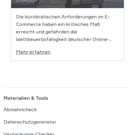
Die bürokratischen Anforderungen im E-
Commerce haben ein kritisches Maß
erreicht und gefährden die
Wettbewerbsfähigkeit deutscher Online-
Händler. Eine aktuelle Studie des
Mehr erfahren
Händlerbundes belegt, dass nahezu alle
befragten Unternehmen unter der
wachsenden Regulierungsdichte leiden.
Besonders Produktsicherheitsvorgaben und
das Verpackungsgesetz werden dabei als
existenzbedrohende Hürden
Materialien & Tools
wahrgenommen. Der Online-Handel sieht
sich mit einer […]
Abmahncheck
Datenschutzgenerator
Verpackungs-Checker