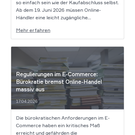
so einfach sein wie der Kaufabschluss selbst.
Ab dem 19. Juni 2026 müssen Online-
Händler eine leicht zugängliche
Widerrufsfunktion bereitstellen – den
Mehr erfahren
sogenannten Widerrufsbutton. Wir erklären,
was Shop-Betreiber jetzt umsetzen müssen,
um Abmahnungen zu vermeiden. Bisher
reichte es aus, Verbraucher in der
Widerrufsbelehrung über […]
Regulierungen im E-Commerce:
Bürokratie bremst Online-Handel
massiv aus
17.04.2026
Die bürokratischen Anforderungen im E-
Commerce haben ein kritisches Maß
erreicht und gefährden die