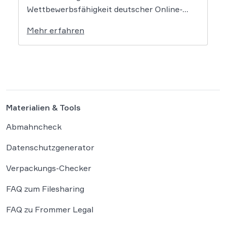
Wettbewerbsfähigkeit deutscher Online-
Händler. Eine aktuelle Studie des
Mehr erfahren
Händlerbundes belegt, dass nahezu alle
befragten Unternehmen unter der
wachsenden Regulierungsdichte leiden.
Besonders Produktsicherheitsvorgaben und
das Verpackungsgesetz werden dabei als
existenzbedrohende Hürden
Materialien & Tools
wahrgenommen. Der Online-Handel sieht
sich mit einer […]
Abmahncheck
Datenschutzgenerator
Verpackungs-Checker
FAQ zum Filesharing
FAQ zu Frommer Legal