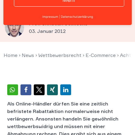
einfach verlängert werden!
Impressum
|
Datenschutzerklärung
Prof. Christian Solmecke
03. Januar 2012
Home
›
News
›
Wettbewerbsrecht
›
E-Commerce
›
Achtun
Als Online-Händler dürfen Sie eine zeitlich
befristete Rabattaktion normalerweise nicht
verlängern. Ansonsten handeln Sie gewöhnlich
wettbewerbswidrig und müssen mit einer
Abmahnung rechnen. Dies ergibt sich aus einem