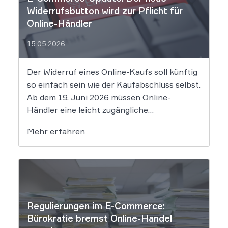
Widerrufsbutton wird zur Pflicht für
Online-Händler
15.05.2026
Der Widerruf eines Online-Kaufs soll künftig
so einfach sein wie der Kaufabschluss selbst.
Ab dem 19. Juni 2026 müssen Online-
Händler eine leicht zugängliche
Widerrufsfunktion bereitstellen – den
Mehr erfahren
sogenannten Widerrufsbutton. Wir erklären,
was Shop-Betreiber jetzt umsetzen müssen,
um Abmahnungen zu vermeiden. Bisher
reichte es aus, Verbraucher in der
Widerrufsbelehrung über […]
Regulierungen im E-Commerce:
Bürokratie bremst Online-Handel