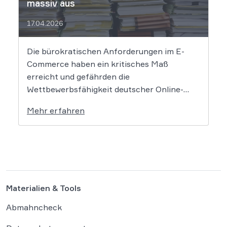
massiv aus
17.04.2026
Die bürokratischen Anforderungen im E-
Commerce haben ein kritisches Maß
erreicht und gefährden die
Wettbewerbsfähigkeit deutscher Online-
Händler. Eine aktuelle Studie des
Mehr erfahren
Händlerbundes belegt, dass nahezu alle
befragten Unternehmen unter der
wachsenden Regulierungsdichte leiden.
Besonders Produktsicherheitsvorgaben und
das Verpackungsgesetz werden dabei als
existenzbedrohende Hürden
Materialien & Tools
wahrgenommen. Der Online-Handel sieht
sich mit einer […]
Abmahncheck