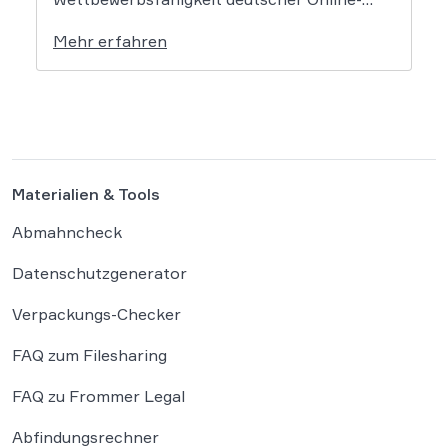
Händler. Eine aktuelle Studie des
Mehr erfahren
Händlerbundes belegt, dass nahezu alle
befragten Unternehmen unter der
wachsenden Regulierungsdichte leiden.
Besonders Produktsicherheitsvorgaben und
das Verpackungsgesetz werden dabei als
existenzbedrohende Hürden
Materialien & Tools
wahrgenommen. Der Online-Handel sieht
sich mit einer […]
Abmahncheck
Datenschutzgenerator
Verpackungs-Checker
FAQ zum Filesharing
FAQ zu Frommer Legal
Abfindungsrechner