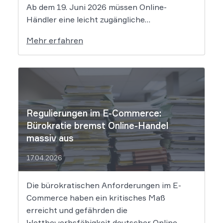
Ab dem 19. Juni 2026 müssen Online-
Händler eine leicht zugängliche
Widerrufsfunktion bereitstellen – den
Mehr erfahren
sogenannten Widerrufsbutton. Wir erklären,
was Shop-Betreiber jetzt umsetzen müssen,
um Abmahnungen zu vermeiden. Bisher
reichte es aus, Verbraucher in der
Widerrufsbelehrung über […]
Regulierungen im E-Commerce:
Bürokratie bremst Online-Handel
massiv aus
17.04.2026
Die bürokratischen Anforderungen im E-
Commerce haben ein kritisches Maß
erreicht und gefährden die
Wettbewerbsfähigkeit deutscher Online-