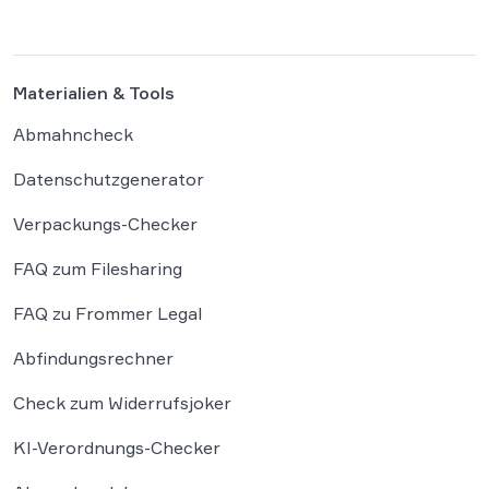
Besonders Produktsicherheitsvorgaben und
das Verpackungsgesetz werden dabei als
existenzbedrohende Hürden
Materialien & Tools
wahrgenommen. Der Online-Handel sieht
sich mit einer […]
Abmahncheck
Datenschutzgenerator
Verpackungs-Checker
FAQ zum Filesharing
FAQ zu Frommer Legal
Abfindungsrechner
Check zum Widerrufsjoker
KI-Verordnungs-Checker