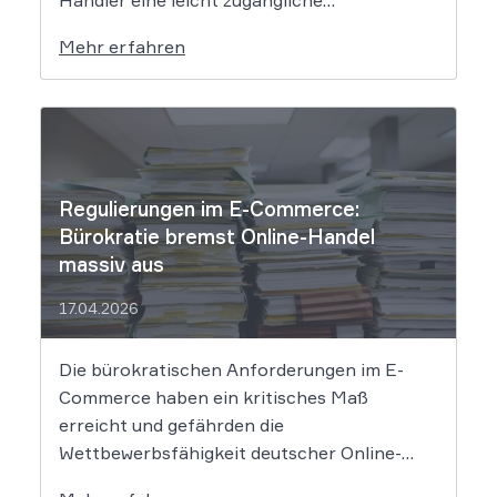
Widerrufsfunktion bereitstellen – den
Mehr erfahren
sogenannten Widerrufsbutton. Wir erklären,
was Shop-Betreiber jetzt umsetzen müssen,
um Abmahnungen zu vermeiden. Bisher
reichte es aus, Verbraucher in der
Widerrufsbelehrung über […]
Regulierungen im E-Commerce:
Bürokratie bremst Online-Handel
massiv aus
17.04.2026
Die bürokratischen Anforderungen im E-
Commerce haben ein kritisches Maß
erreicht und gefährden die
Wettbewerbsfähigkeit deutscher Online-
Händler. Eine aktuelle Studie des