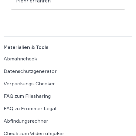
Mehr erfahren
Händlerbundes belegt, dass nahezu alle
befragten Unternehmen unter der
wachsenden Regulierungsdichte leiden.
Besonders Produktsicherheitsvorgaben und
das Verpackungsgesetz werden dabei als
existenzbedrohende Hürden
Materialien & Tools
wahrgenommen. Der Online-Handel sieht
sich mit einer […]
Abmahncheck
Datenschutzgenerator
Verpackungs-Checker
FAQ zum Filesharing
FAQ zu Frommer Legal
Abfindungsrechner
Check zum Widerrufsjoker