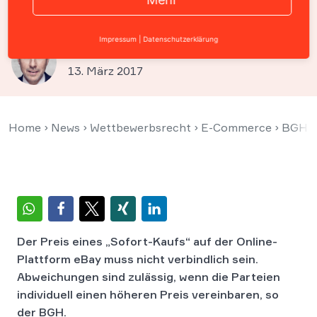
verbindlich
Impressum
|
Datenschutzerklärung
Prof. Christian Solmecke
13. März 2017
Home
›
News
›
Wettbewerbsrecht
›
E-Commerce
›
BGH – 
Der Preis eines „Sofort-Kaufs“ auf der Online-
Plattform eBay muss nicht verbindlich sein.
Abweichungen sind zulässig, wenn die Parteien
individuell einen höheren Preis vereinbaren, so
der BGH.