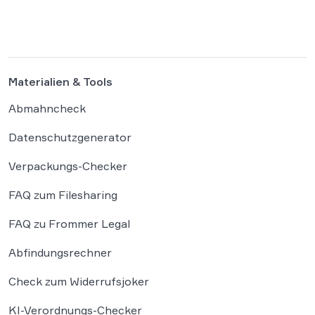
wachsenden Regulierungsdichte leiden.
Besonders Produktsicherheitsvorgaben und
das Verpackungsgesetz werden dabei als
existenzbedrohende Hürden
Materialien & Tools
wahrgenommen. Der Online-Handel sieht
sich mit einer […]
Abmahncheck
Datenschutzgenerator
Verpackungs-Checker
FAQ zum Filesharing
FAQ zu Frommer Legal
Abfindungsrechner
Check zum Widerrufsjoker
KI-Verordnungs-Checker