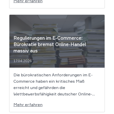
Mehr erfahren
sogenannten Widerrufsbutton. Wir erklären,
was Shop-Betreiber jetzt umsetzen müssen,
um Abmahnungen zu vermeiden. Bisher
reichte es aus, Verbraucher in der
Widerrufsbelehrung über […]
Regulierungen im E-Commerce:
Bürokratie bremst Online-Handel
massiv aus
17.04.2026
Die bürokratischen Anforderungen im E-
Commerce haben ein kritisches Maß
erreicht und gefährden die
Wettbewerbsfähigkeit deutscher Online-
Händler. Eine aktuelle Studie des
Mehr erfahren
Händlerbundes belegt, dass nahezu alle
befragten Unternehmen unter der