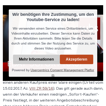
Wir benötigen Ihre Zustimmung, um den
Youtube-Service zu laden!
Wir verwenden einen Service eines Drittanbieters, um
Videoinhalte einzubetten. Dieser Service kann Daten zu
Ihren Aktivitäten sammeln. Bitte lesen Sie die Details
durch und stimmen Sie der Nutzung des Service zu, um
dieses Video anzusehen.
Mehr Informationen
Akzeptieren
Der Bundesgerichtshof (BGH) hat entschieden, dass
der „Sofort-Kaufen“-Preis bei eBay nicht verbindlich
Powered by
Usercentrics Consent Management Platfor
m
ist, wenn sich Verkäufer und Käufer individuell über
einen anderen Kaufpreis einer Ware einigen (Urteil vom
15.02.2017, Az.
VIII ZR 59/16
). Das gilt gerade auch dann,
wenn der Verkäufer einen niedrigen „Sofort-Kaufen“-
Preis festlegt, in der weiteren Angebotsbeschreibung
aber einen höheren Preis verlangt. Entscheidend sei,