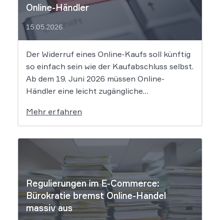
Online-Händler
15.05.2026
Der Widerruf eines Online-Kaufs soll künftig
so einfach sein wie der Kaufabschluss selbst.
Ab dem 19. Juni 2026 müssen Online-
Händler eine leicht zugängliche
Widerrufsfunktion bereitstellen – den
Mehr erfahren
sogenannten Widerrufsbutton. Wir erklären,
was Shop-Betreiber jetzt umsetzen müssen,
um Abmahnungen zu vermeiden. Bisher
reichte es aus, Verbraucher in der
Widerrufsbelehrung über […]
Regulierungen im E-Commerce:
Bürokratie bremst Online-Handel
massiv aus