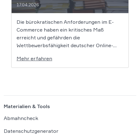
17.04.2026
Die bürokratischen Anforderungen im E-
Commerce haben ein kritisches Maß
erreicht und gefährden die
Wettbewerbsfähigkeit deutscher Online-
Händler. Eine aktuelle Studie des
Mehr erfahren
Händlerbundes belegt, dass nahezu alle
befragten Unternehmen unter der
wachsenden Regulierungsdichte leiden.
Besonders Produktsicherheitsvorgaben und
das Verpackungsgesetz werden dabei als
existenzbedrohende Hürden
Materialien & Tools
wahrgenommen. Der Online-Handel sieht
sich mit einer […]
Abmahncheck
Datenschutzgenerator