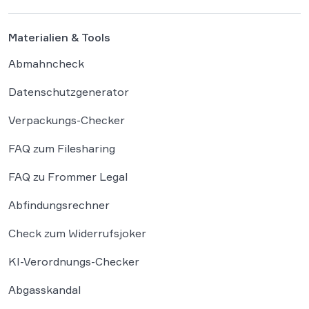
das Verpackungsgesetz werden dabei als
existenzbedrohende Hürden
Materialien & Tools
wahrgenommen. Der Online-Handel sieht
sich mit einer […]
Abmahncheck
Datenschutzgenerator
Verpackungs-Checker
FAQ zum Filesharing
FAQ zu Frommer Legal
Abfindungsrechner
Check zum Widerrufsjoker
KI-Verordnungs-Checker
Abgasskandal