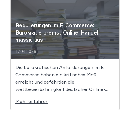
reichte es aus, Verbraucher in der
Widerrufsbelehrung über […]
Regulierungen im E-Commerce:
Bürokratie bremst Online-Handel
massiv aus
17.04.2026
Die bürokratischen Anforderungen im E-
Commerce haben ein kritisches Maß
erreicht und gefährden die
Wettbewerbsfähigkeit deutscher Online-
Händler. Eine aktuelle Studie des
Mehr erfahren
Händlerbundes belegt, dass nahezu alle
befragten Unternehmen unter der
wachsenden Regulierungsdichte leiden.
Besonders Produktsicherheitsvorgaben und