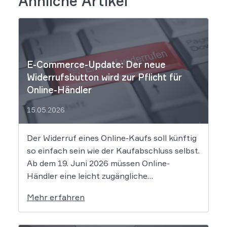
Ähnliche Artikel
E-Commerce-Update: Der neue
Widerrufsbutton wird zur Pflicht für
Online-Händler
15.05.2026
Der Widerruf eines Online-Kaufs soll künftig
so einfach sein wie der Kaufabschluss selbst.
Ab dem 19. Juni 2026 müssen Online-
Händler eine leicht zugängliche
Widerrufsfunktion bereitstellen – den
Mehr erfahren
sogenannten Widerrufsbutton. Wir erklären,
was Shop-Betreiber jetzt umsetzen müssen,
um Abmahnungen zu vermeiden. Bisher