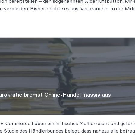
tion bereitstellen – den sogenannten Widerrufsbutton. Wir 
ermeiden. Bisher reichte es aus, Verbraucher in der Wide
rokratie bremst Online-Handel massiv aus
 E-Commerce haben ein kritisches Maß erreicht und gefäh
le Studie des Händlerbundes belegt, dass nahezu alle bef