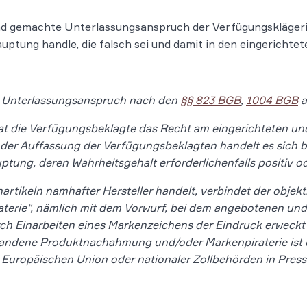
nd gemachte Unterlassungsanspruch der Verfügungsklägerin 
ptung handle, die falsch sei und damit in den eingericht
n Unterlassungsanspruch nach den
§§ 823 BGB
,
1004 BGB
a
hat die Verfügungsbeklagte das Recht am eingerichteten u
 der Auffassung der Verfügungsbeklagten handelt es sich 
ung, deren Wahrheitsgehalt erforderlichenfalls positiv od
artikeln namhafter Hersteller handelt, verbindet der objek
aterie“, nämlich mit dem Vorwurf, bei dem angebotenen und
urch Einarbeiten eines Markenzeichens der Eindruck erweckt
standene Produktnachahmung und/oder Markenpiraterie ist 
 Europäischen Union oder nationaler Zollbehörden in Pres