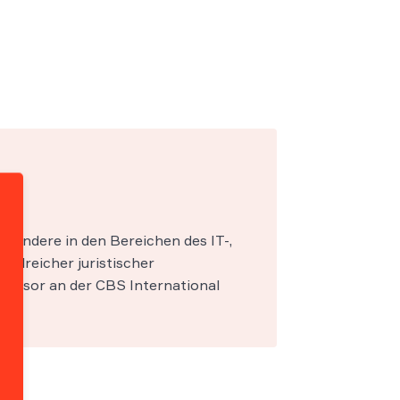
esondere in den Bereichen des IT-,
zahlreicher juristischer
fessor an der CBS International