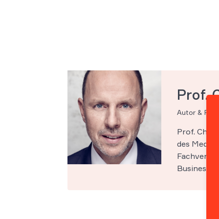
Prof. 
Autor & Par
Prof. Chri
des Medien-
Fachveröff
Business Sc