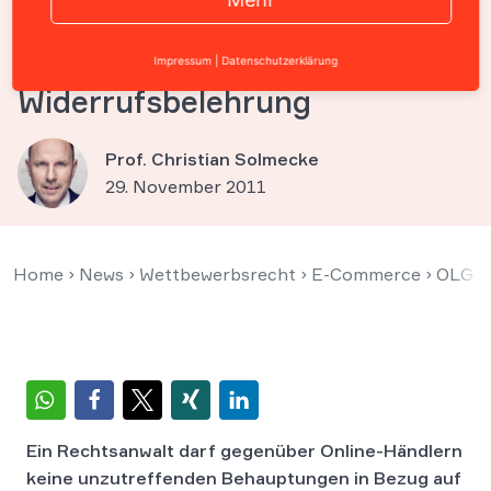
Rechtsanwaltes bezüglich der
amtlichen Muster-
Impressum
|
Datenschutzerklärung
Widerrufsbelehrung
Prof. Christian Solmecke
29. November 2011
Home
›
News
›
Wettbewerbsrecht
›
E-Commerce
›
OLG Ha
Ein Rechtsanwalt darf gegenüber Online-Händlern
keine unzutreffenden Behauptungen in Bezug auf