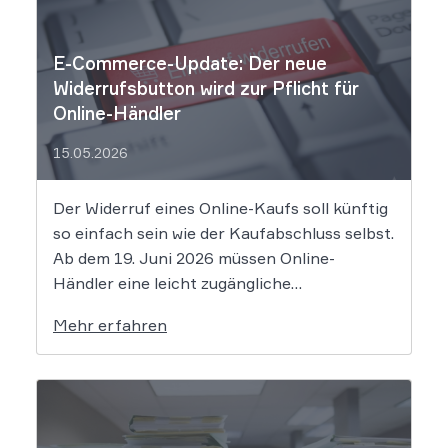
E-Commerce-Update: Der neue
Widerrufsbutton wird zur Pflicht für
Online-Händler
15.05.2026
Der Widerruf eines Online-Kaufs soll künftig
so einfach sein wie der Kaufabschluss selbst.
Ab dem 19. Juni 2026 müssen Online-
Händler eine leicht zugängliche
Widerrufsfunktion bereitstellen – den
Mehr erfahren
sogenannten Widerrufsbutton. Wir erklären,
was Shop-Betreiber jetzt umsetzen müssen,
um Abmahnungen zu vermeiden. Bisher
reichte es aus, Verbraucher in der
Widerrufsbelehrung über […]