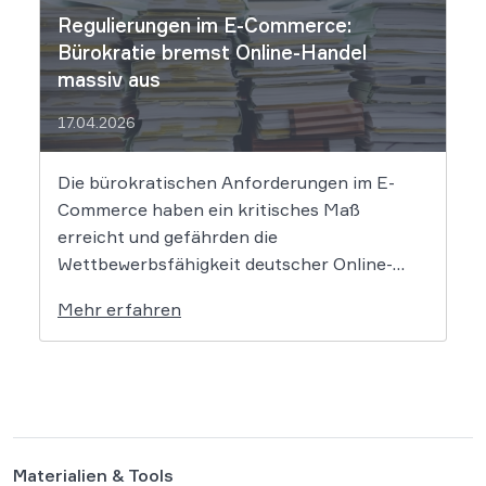
Regulierungen im E-Commerce:
Bürokratie bremst Online-Handel
massiv aus
17.04.2026
Die bürokratischen Anforderungen im E-
Commerce haben ein kritisches Maß
erreicht und gefährden die
Wettbewerbsfähigkeit deutscher Online-
Händler. Eine aktuelle Studie des
Mehr erfahren
Händlerbundes belegt, dass nahezu alle
befragten Unternehmen unter der
wachsenden Regulierungsdichte leiden.
Besonders Produktsicherheitsvorgaben und
das Verpackungsgesetz werden dabei als
existenzbedrohende Hürden
Materialien & Tools
wahrgenommen. Der Online-Handel sieht