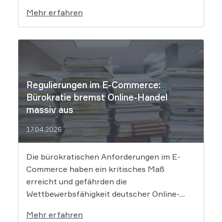
Widerrufsfunktion bereitstellen – den
Mehr erfahren
sogenannten Widerrufsbutton. Wir erklären,
was Shop-Betreiber jetzt umsetzen müssen,
um Abmahnungen zu vermeiden. Bisher
reichte es aus, Verbraucher in der
Widerrufsbelehrung über […]
Regulierungen im E-Commerce:
Bürokratie bremst Online-Handel
massiv aus
17.04.2026
Die bürokratischen Anforderungen im E-
Commerce haben ein kritisches Maß
erreicht und gefährden die
Wettbewerbsfähigkeit deutscher Online-
Händler. Eine aktuelle Studie des
Mehr erfahren
Händlerbundes belegt, dass nahezu alle