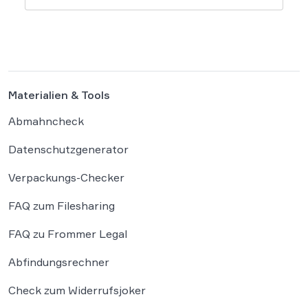
befragten Unternehmen unter der
wachsenden Regulierungsdichte leiden.
Besonders Produktsicherheitsvorgaben und
das Verpackungsgesetz werden dabei als
existenzbedrohende Hürden
Materialien & Tools
wahrgenommen. Der Online-Handel sieht
sich mit einer […]
Abmahncheck
Datenschutzgenerator
Verpackungs-Checker
FAQ zum Filesharing
FAQ zu Frommer Legal
Abfindungsrechner
Check zum Widerrufsjoker