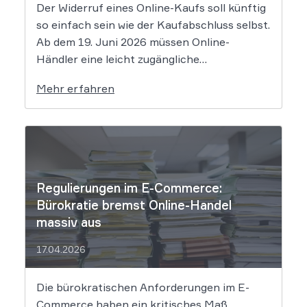
Der Widerruf eines Online-Kaufs soll künftig
so einfach sein wie der Kaufabschluss selbst.
Ab dem 19. Juni 2026 müssen Online-
Händler eine leicht zugängliche
Widerrufsfunktion bereitstellen – den
Mehr erfahren
sogenannten Widerrufsbutton. Wir erklären,
was Shop-Betreiber jetzt umsetzen müssen,
um Abmahnungen zu vermeiden. Bisher
reichte es aus, Verbraucher in der
Widerrufsbelehrung über […]
Regulierungen im E-Commerce:
Bürokratie bremst Online-Handel
massiv aus
17.04.2026
Die bürokratischen Anforderungen im E-
Commerce haben ein kritisches Maß