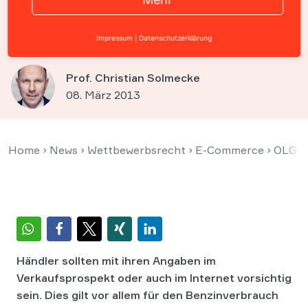
berechtigt Käufer zum
Rücktritt
Impressum
|
Datenschutzerklärung
Prof. Christian Solmecke
08. März 2013
Home
›
News
›
Wettbewerbsrecht
›
E-Commerce
›
OLG Ha
Händler sollten mit ihren Angaben im
Verkaufsprospekt oder auch im Internet vorsichtig
sein. Dies gilt vor allem für den Benzinverbrauch