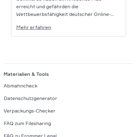
erreicht und gefährden die
Wettbewerbsfähigkeit deutscher Online-
Händler. Eine aktuelle Studie des
Mehr erfahren
Händlerbundes belegt, dass nahezu alle
befragten Unternehmen unter der
wachsenden Regulierungsdichte leiden.
Besonders Produktsicherheitsvorgaben und
das Verpackungsgesetz werden dabei als
existenzbedrohende Hürden
Materialien & Tools
wahrgenommen. Der Online-Handel sieht
sich mit einer […]
Abmahncheck
Datenschutzgenerator
Verpackungs-Checker
FAQ zum Filesharing
FAQ zu Frommer Legal