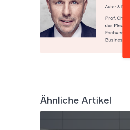
Autor & Par
Prof. Chri
des Medien-
Fachveröff
Business Sc
Ähnliche Artikel