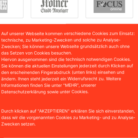
schluss kostenpflichtiger Dauerschuldverhältnisse an, sind 
Auf unserer Webseite kommen verschiedene Cookies zum Einsatz:
ungsbuttons einzurichten. Verbraucher sollen dadurch ihr
technische, zu Marketing-Zwecken und solche zu Analyse-
wie E-Mail oder Briefpost nutzen zu müssen. Für den Fall,
Zwecken; Sie können unsere Webseite grundsätzlich auch ohne
Gesetz vor, dass die betroffenen Verträge jederzeit und o
das Setzen von Cookies besuchen.
Hiervon ausgenommen sind die technisch notwendigen Cookies.
Sie können die aktuellen Einstellungen jederzeit durch Klicken auf
den erscheinenden Fingerabdruck (unten links) einsehen und
ändern. Ihnen steht jederzeit ein Widerrufsrecht zu. Weitere
Informationen finden Sie unter "MEHR", unserer
Datenschutzerklärung sowie unter Cookies.
Durch klicken auf "AKZEPTIEREN" erklären Sie sich einverstanden,
dass wir die vorgenannten Cookies zu Marketing- und zu Analyse-
Zwecken setzen.
Christian Solmecke