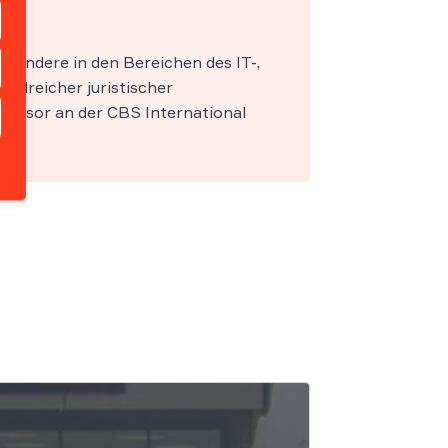
esondere in den Bereichen des IT-,
zahlreicher juristischer
fessor an der CBS International