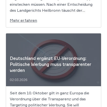
einstecken müssen. Nach einer Entscheidung
des Landgerichts Heilbronn täuscht der
Lebensmittelriese seine Kunden, wenn er
Mehr erfahren
Produkte als „Aktion“ mit massiven Rabatten
bewirbt, die Preise in Wahrheit aber nie zuvor
selbst verlangt hat. Das Urteil setzt klare
Grenzen […]
Deutschland ergänzt EU-Verordnung:
Politische Werbung muss transparenter
werden
02.03.2026
Seit dem 10. Oktober gilt in ganz Europa die
Verordnung über die Transparenz und das
Targeting politischer Werbung. Sie will