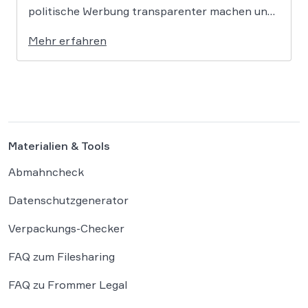
politische Werbung transparenter machen und
verbietet das Targeting unter Nutzung sensibler
Mehr erfahren
Daten. Die Regierung will die Verordnung in
Deutschland nun ergänzen. Die
Bundesregierung hat am 16. Februar einen
Entwurf […]
Materialien & Tools
Abmahncheck
Datenschutzgenerator
Verpackungs-Checker
FAQ zum Filesharing
FAQ zu Frommer Legal