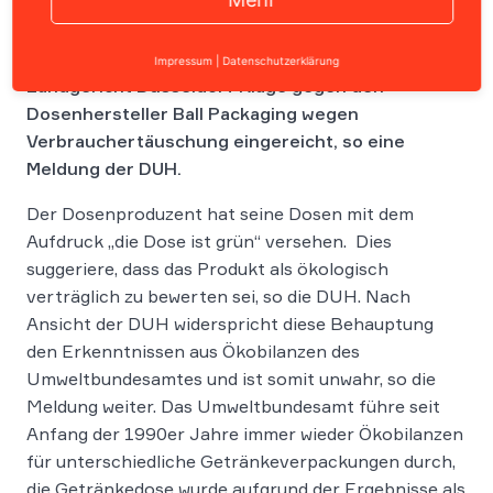
Die Deutsche Umwelthilfe e.V. (DUH) hat beim
Impressum
|
Datenschutzerklärung
Landgericht Düsseldorf Klage gegen den
Dosenhersteller Ball Packaging wegen
Verbrauchertäuschung eingereicht, so eine
Meldung der DUH.
Der Dosenproduzent hat seine Dosen mit dem
Aufdruck „die Dose ist grün“ versehen. Dies
suggeriere, dass das Produkt als ökologisch
verträglich zu bewerten sei, so die DUH. Nach
Ansicht der DUH widerspricht diese Behauptung
den Erkenntnissen aus Ökobilanzen des
Umweltbundesamtes und ist somit unwahr, so die
Meldung weiter. Das Umweltbundesamt führe seit
Anfang der 1990er Jahre immer wieder Ökobilanzen
für unterschiedliche Getränkeverpackungen durch,
die Getränkedose wurde aufgrund der Ergebnisse als