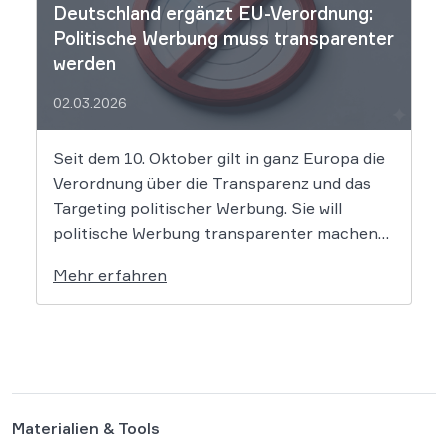
Deutschland ergänzt EU-Verordnung:
Politische Werbung muss transparenter
werden
02.03.2026
Seit dem 10. Oktober gilt in ganz Europa die
Verordnung über die Transparenz und das
Targeting politischer Werbung. Sie will
politische Werbung transparenter machen
und verbietet das Targeting unter Nutzung
Mehr erfahren
sensibler Daten. Die Regierung will die
Verordnung in Deutschland nun ergänzen.
Die Bundesregierung hat am 16. Februar
einen Entwurf […]
Materialien & Tools