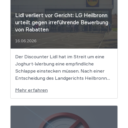
Lidl verliert vor Gericht: LG Heilbronn
urteilt gegen irreführende Bewerbung
von Rabatten
16.06.2026
Der Discounter Lidl hat im Streit um eine
Joghurt-Werbung eine empfindliche
Schlappe einstecken müssen. Nach einer
Entscheidung des Landgerichts Heilbronn
täuscht der Lebensmittelriese seine Kunden,
Mehr erfahren
wenn er Produkte als „Aktion“ mit massiven
Rabatten bewirbt, die Preise in Wahrheit
aber nie zuvor selbst verlangt hat. Das Urteil
setzt klare Grenzen […]