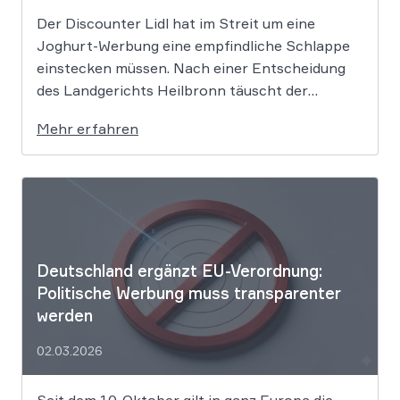
Der Discounter Lidl hat im Streit um eine
Joghurt-Werbung eine empfindliche Schlappe
einstecken müssen. Nach einer Entscheidung
des Landgerichts Heilbronn täuscht der
Lebensmittelriese seine Kunden, wenn er
Mehr erfahren
Produkte als „Aktion“ mit massiven Rabatten
bewirbt, die Preise in Wahrheit aber nie zuvor
selbst verlangt hat. Das Urteil setzt klare
Grenzen […]
Deutschland ergänzt EU-Verordnung:
Politische Werbung muss transparenter
werden
02.03.2026
Seit dem 10. Oktober gilt in ganz Europa die