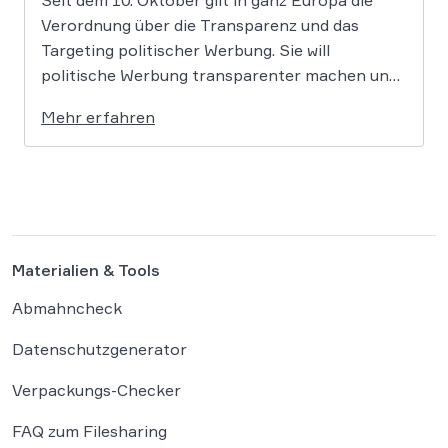
Verordnung über die Transparenz und das
Targeting politischer Werbung. Sie will
politische Werbung transparenter machen und
verbietet das Targeting unter Nutzung sensibler
Mehr erfahren
Daten. Die Regierung will die Verordnung in
Deutschland nun ergänzen. Die
Bundesregierung hat am 16. Februar einen
Entwurf […]
Materialien & Tools
Abmahncheck
Datenschutzgenerator
Verpackungs-Checker
FAQ zum Filesharing