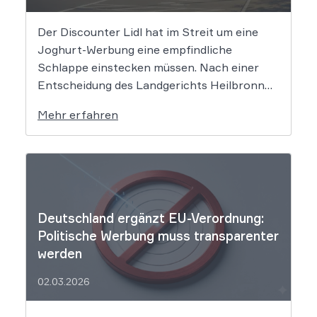
Der Discounter Lidl hat im Streit um eine
Joghurt-Werbung eine empfindliche
Schlappe einstecken müssen. Nach einer
Entscheidung des Landgerichts Heilbronn
täuscht der Lebensmittelriese seine Kunden,
Mehr erfahren
wenn er Produkte als „Aktion“ mit massiven
Rabatten bewirbt, die Preise in Wahrheit
aber nie zuvor selbst verlangt hat. Das Urteil
setzt klare Grenzen […]
Deutschland ergänzt EU-Verordnung:
Politische Werbung muss transparenter
werden
02.03.2026