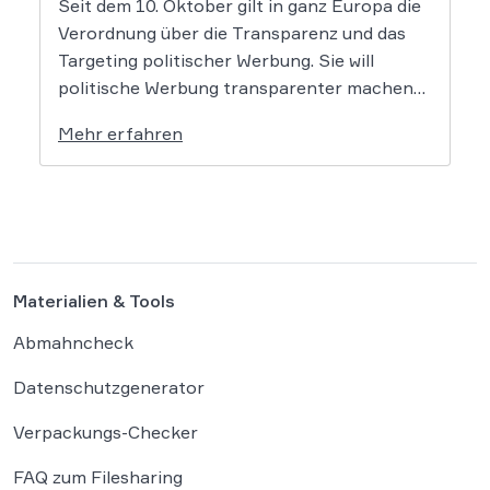
Seit dem 10. Oktober gilt in ganz Europa die
Verordnung über die Transparenz und das
Targeting politischer Werbung. Sie will
politische Werbung transparenter machen
und verbietet das Targeting unter Nutzung
Mehr erfahren
sensibler Daten. Die Regierung will die
Verordnung in Deutschland nun ergänzen.
Die Bundesregierung hat am 16. Februar
einen Entwurf […]
Materialien & Tools
Abmahncheck
Datenschutzgenerator
Verpackungs-Checker
FAQ zum Filesharing