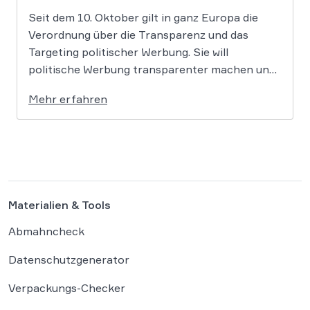
Seit dem 10. Oktober gilt in ganz Europa die
Verordnung über die Transparenz und das
Targeting politischer Werbung. Sie will
politische Werbung transparenter machen und
verbietet das Targeting unter Nutzung sensibler
Mehr erfahren
Daten. Die Regierung will die Verordnung in
Deutschland nun ergänzen. Die
Bundesregierung hat am 16. Februar einen
Entwurf […]
Materialien & Tools
Abmahncheck
Datenschutzgenerator
Verpackungs-Checker