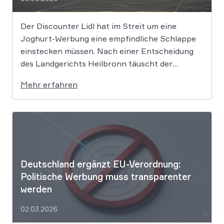
Der Discounter Lidl hat im Streit um eine
Joghurt-Werbung eine empfindliche Schlappe
einstecken müssen. Nach einer Entscheidung
des Landgerichts Heilbronn täuscht der
Lebensmittelriese seine Kunden, wenn er
Mehr erfahren
Produkte als „Aktion“ mit massiven Rabatten
bewirbt, die Preise in Wahrheit aber nie zuvor
selbst verlangt hat. Das Urteil setzt klare
Grenzen […]
Deutschland ergänzt EU-Verordnung:
Politische Werbung muss transparenter
werden
02.03.2026