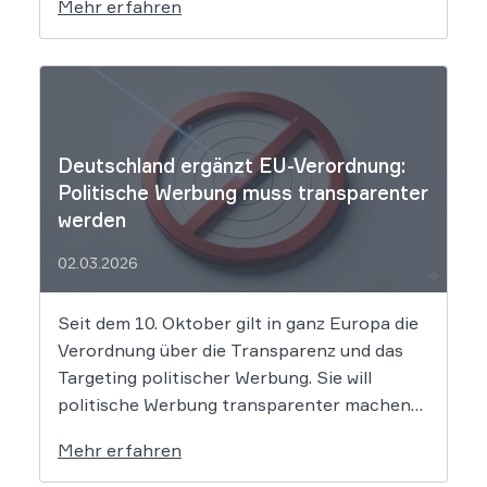
Mehr erfahren
wenn er Produkte als „Aktion“ mit massiven
Rabatten bewirbt, die Preise in Wahrheit
aber nie zuvor selbst verlangt hat. Das Urteil
setzt klare Grenzen […]
Deutschland ergänzt EU-Verordnung:
Politische Werbung muss transparenter
werden
02.03.2026
Seit dem 10. Oktober gilt in ganz Europa die
Verordnung über die Transparenz und das
Targeting politischer Werbung. Sie will
politische Werbung transparenter machen
und verbietet das Targeting unter Nutzung
Mehr erfahren
sensibler Daten. Die Regierung will die
Verordnung in Deutschland nun ergänzen.