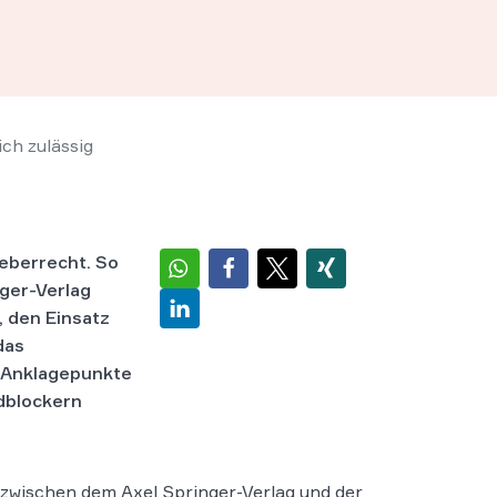
ch zulässig
eberrecht. So
ger-Verlag
, den Einsatz
das
 Anklagepunkte
Adblockern
 zwischen dem Axel Springer-Verlag und der