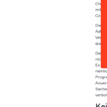
Cheati
mit de
Comput
Die An
Adbloc
Verlag
quasi 
Das LG
nicht.
Es feh
nämlic
Progra
Anwend
Sachsu
verbot
Kei