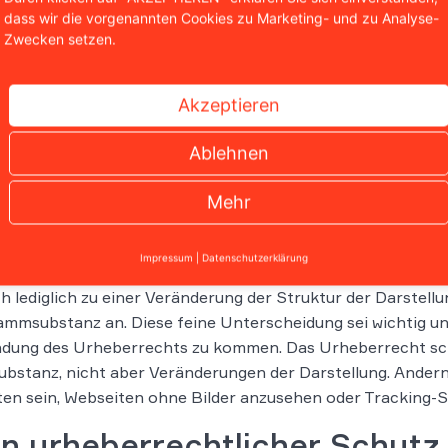
ng-Programme für die Playstation Portable verboten. Als 
dass wir die vorgenannten Cookies zu Marketing- und zu Analyse-
r Software könnten sich Spieler unzulässige Vorteile versch
Zwecken setzen.
erspiele eingegriffen, dass dies ohne Genehmigung der Urhe
Akzeptieren
wälte des Verlags zogen die Parallele zwischen den dama
kern von heute. Sie sind der Ansicht, dass auch die Adblock
Ablehnen
s eingreifen, dass eine Genehmigung erforderlich sei. Axe
als Gesamtkunstwerk schützen lassen.
Mehr
 Hamburg zog die Analogie zu den Cheating-Programmen i
 Es sei zwar richtig, dass Adblocker in die Darstellung urheb
Impressum
|
Datenschutzerklärung
le aber an einer Manipulation der Dateien als solcher. Adb
h lediglich zu einer Veränderung der Struktur der Darstellun
mmsubstanz an. Diese feine Unterscheidung sei wichtig un
ung des Urheberrechts zu kommen. Das Urheberrecht schütz
bstanz, nicht aber Veränderungen der Darstellung. Andernf
en sein, Webseiten ohne Bilder anzusehen oder Tracking-Sk
n urheberrechtlicher Schutz 