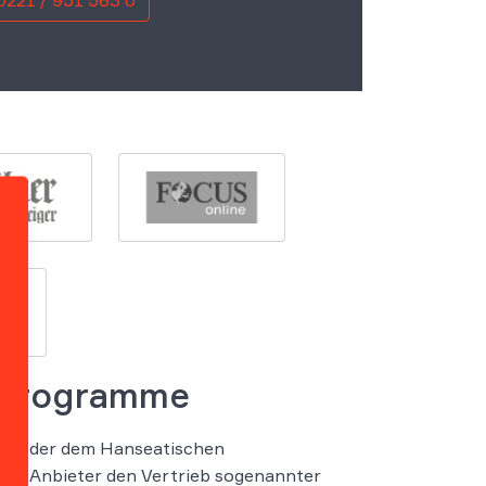
0221 / 951 563 0
g-Programme
fall, der dem Hanseatischen
inem Anbieter den Vertrieb sogenannter