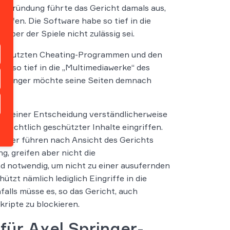
Begründung führte das Gericht damals aus,
affen. Die Software habe so tief in die
ber der Spiele nicht zulässig sei.
ls genutzten Cheating-Programmen und den
er so tief in die „Multimediawerke“ des
l Springer möchte seine Seiten demnach
n seiner Entscheidung verständlicherweise
errechtlich geschützter Inhalte eingriffen.
locker führen nach Ansicht des Gerichts
g, greifen aber nicht die
d notwendig, um nicht zu einer ausufernden
t nämlich lediglich Eingriffe in die
alls müsse es, so das Gericht, auch
ripte zu blockieren.
für Axel Springer-