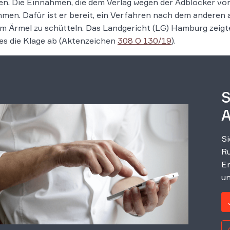
en. Die Einnahmen, die dem Verlag wegen der Adblocker vo
men. Dafür ist er bereit, ein Verfahren nach dem andere
m Ärmel zu schütteln. Das Landgericht (LG) Hamburg zeigte
es die Klage ab (Aktenzeichen
308 O 130/19
).
S
A
Si
Ru
Er
un