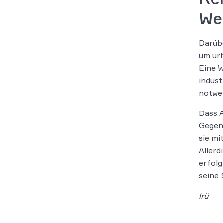
We
Darübe
um urh
Eine W
indust
notwen
Dass A
Gegen 
sie mi
Allerd
erfolg
seine 
lrü