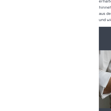
erhalt
hinneh
aus de
und wi