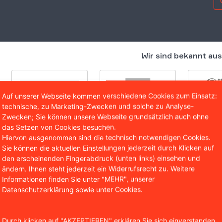
Wir sind bekannt aus
Auf unserer Webseite kommen verschiedene Cookies zum Einsatz:
technische, zu Marketing-Zwecken und solche zu Analyse-
Zwecken; Sie können unsere Webseite grundsätzlich auch ohne
das Setzen von Cookies besuchen.
Hiervon ausgenommen sind die technisch notwendigen Cookies.
Sie können die aktuellen Einstellungen jederzeit durch Klicken auf
den erscheinenden Fingerabdruck (unten links) einsehen und
ändern. Ihnen steht jederzeit ein Widerrufsrecht zu. Weitere
blocker sind keine Cheatin
Informationen finden Sie unter "MEHR", unserer
Datenschutzerklärung sowie unter Cookies.
ner Klageschrift verwies Axel Springer auf einen Präzedenz
ndesgericht (OLG) 2012 vorlag. Darin hatte das Gericht e
Durch klicken auf "AKZEPTIEREN" erklären Sie sich einverstanden,