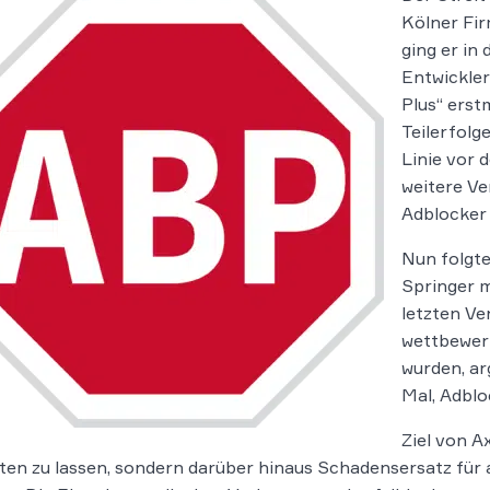
Kölner Fir
ging er in 
Entwickle
Plus“ erst
Teilerfolg
Linie vor 
weitere Ve
Adblocker 
Nun folgte
Springer m
letzten V
wettbewer
wurden, ar
Mal, Adblo
Ziel von A
ten zu lassen, sondern darüber hinaus Schadensersatz für 