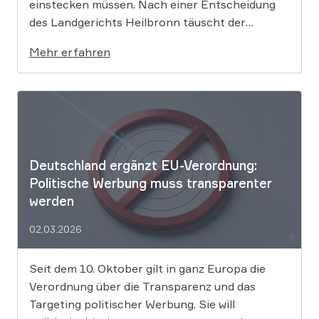
einstecken müssen. Nach einer Entscheidung
des Landgerichts Heilbronn täuscht der
Lebensmittelriese seine Kunden, wenn er
Mehr erfahren
Produkte als „Aktion“ mit massiven Rabatten
bewirbt, die Preise in Wahrheit aber nie zuvor
selbst verlangt hat. Das Urteil setzt klare
Grenzen […]
Deutschland ergänzt EU-Verordnung:
Politische Werbung muss transparenter
werden
02.03.2026
Seit dem 10. Oktober gilt in ganz Europa die
Verordnung über die Transparenz und das
Targeting politischer Werbung. Sie will