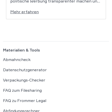
politische Werbung transparenter machen und
verbietet das Targeting unter Nutzung sensibler
Mehr erfahren
Daten. Die Regierung will die Verordnung in
Deutschland nun ergänzen. Die
Bundesregierung hat am 16. Februar einen
Entwurf […]
Materialien & Tools
Abmahncheck
Datenschutzgenerator
Verpackungs-Checker
FAQ zum Filesharing
FAQ zu Frommer Legal
Abfindungsrechner