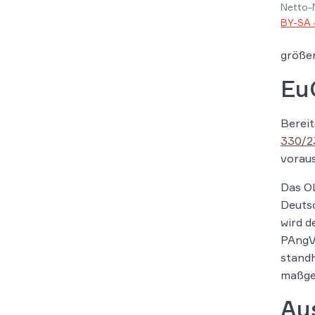
Netto-M
BY-SA 
größer
EuG
Bereit
330/2
voraus
Das O
Deutsc
wird d
PAngV 
standh
maßgeb
Au