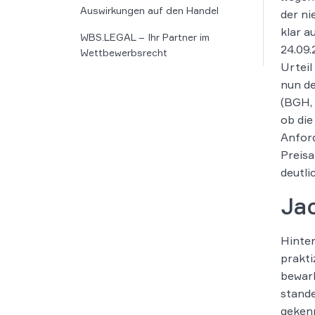
Auswirkungen auf den Handel
der ni
klar a
WBS.LEGAL – Ihr Partner im
24.09.
Wettbewerbsrecht
Urteil
nun de
(BGH,
ob di
Anford
Preisa
deutli
Ja
Hinter
prakti
bewarb
stande
gekenn