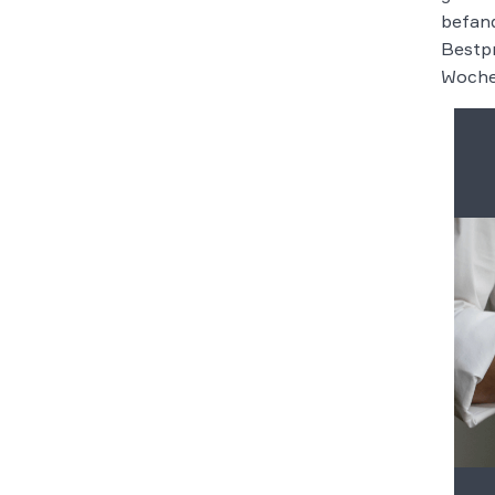
befand
Bestpr
Wochen