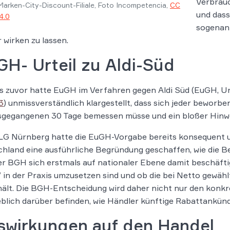
Verbrauc
arken-City-Discount-Filiale, Foto Incompetencia,
CC
und dass
4.0
sogenan
 wirken zu lassen.
H- Urteil zu Aldi-Süd
s zuvor hatte EuGH im Verfahren gegen Aldi Süd (EuGH, Ur
3
) unmissverständlich klargestellt, dass sich jeder beworb
gegangenen 30 Tage bemessen müsse und ein bloßer Hinwe
LG Nürnberg hatte die EuGH-Vorgabe bereits konsequent u
hland eine ausführliche Begründung geschaffen, wie die B
er BGH sich erstmals auf nationaler Ebene damit beschäfti
in der Praxis umzusetzen sind und ob die bei Netto gewä
ält. Die BGH-Entscheidung wird daher nicht nur den konkre
lich darüber befinden, wie Händler künftige Rabattankün
swirkungen auf den Handel