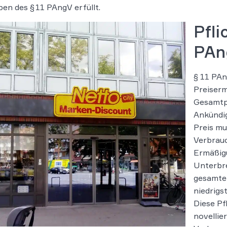
en des § 11 PAngV erfüllt.
Pfli
PAn
§ 11 PAn
Preiserm
Gesamtpr
Ankündig
Preis mu
Verbrauc
Ermäßig
Unterbre
gesamten
niedrigs
Diese Pf
novellier