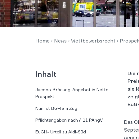
Home
›
News
›
Wettbewerbsrecht
›
Prospek
Inhalt
Die 
Prei
sie 
Jacobs-Krönung-Angebot in Netto-
zeig
Prospekt
EuGH
Nun ist BGH am Zug
Pflichtangaben nach § 11 PAngV
Das Ob
Septe
EuGH- Urteil zu Aldi-Süd
wegen 