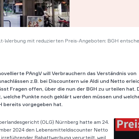
t-Werbung mit reduzierten Preis-Angeboten: BGH entsch
novellierte PAngV will Verbrauchern das Verständnis von
snachlässen z.B. bei Discountern wie Aldi und Netto erlei
lässt Fragen offen, über die nun der BGH zu urteilen hat. 
t, welche Punkte noch geklärt werden müssen und welche 
 bereits vorgegeben hat.
erlandesgericht (OLG) Nürnberg hatte am 24.
mber 2024 den Lebensmitteldiscounter Netto
irreführender Rabattwerbung verurteilt, weil