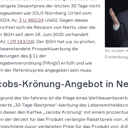
edrigste Gesamtpreis der letzten 30 Tage nicht
usgewiesen war (OLG Nürnberg, Urteil vom
2024, Az.
3 U 460/24
UWG). Gegen dieses
 richtet sich die Revision von Netto, über die
r BGH seit dem 18. Juni 2025 verhandelt
 Az.
I ZR 183/24
). Der BGH hat u.a. zu prüfen,
e beanstandete Prospektwerbung die
So zocken e
erungen des § 11 der
Entdeckung
ngabenverordnung (PAngV) erfüllt und wie
ch der Referenzpreis angegeben sein muss.
cobs-Krönung-Angebot in Ne
grund des Verfahrens ist die Klage eines Wettbewerbsverba
zierte „30-Tage-Bestpreis“-Werbung des Lebensmitteldisc
 dieser den Kaffee „Jacobs Krönung“ mit einem prozentual
n der derzeit für das Produkt verlangte Rabattpreis von „4
zeichnete zuvor verlangten Preis für das Produkt von „6,99