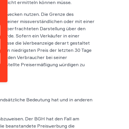
 leicht ermitteln können müsse.
bezwecken nutzen. Die Grenze des
und einer missverständlichen oder mit einer
n überfrachteten Darstellung über den
erde. Sofern ein Verkäufer in einer
müsse die Werbeanzeige derart gestaltet
f den niedrigsten Preis der letzten 30 Tage
 für den Verbraucher bei seiner
rgestellte Preisermäßigung würdigen zu
grundsätzliche Bedeutung hat und in anderen
g abzuweisen. Der BGH hat den Fall am
 die beanstandete Preiswerbung die