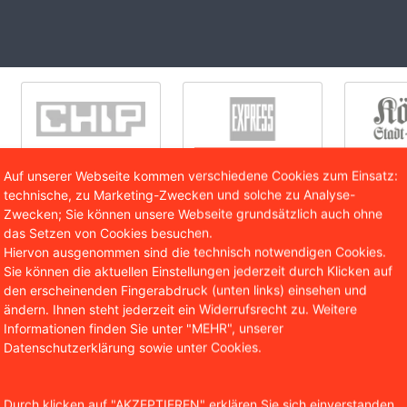
Auf unserer Webseite kommen verschiedene Cookies zum Einsatz:
technische, zu Marketing-Zwecken und solche zu Analyse-
Zwecken; Sie können unsere Webseite grundsätzlich auch ohne
das Setzen von Cookies besuchen.
Hiervon ausgenommen sind die technisch notwendigen Cookies.
Sie können die aktuellen Einstellungen jederzeit durch Klicken auf
G Nürnberg urteilte, dass in dieser Kombination der Prei
den erscheinenden Fingerabdruck (unten links) einsehen und
sei. Für den Käufer werde bei dieser Darstellung aus der We
ändern. Ihnen steht jederzeit ein Widerrufsrecht zu. Weitere
rgestellte Preisermäßigung auf den niedrigsten Preis der le
Informationen finden Sie unter "MEHR", unserer
nformation sei der Händler jedoch nach einer seit 2022 gel
Datenschutzerklärung sowie unter Cookies.
ngabenverordnung verpflichtet. Das OLG entschied daher, 
rift den niedrigsten Preis, den der Händler innerhalb der 
Durch klicken auf "AKZEPTIEREN" erklären Sie sich einverstanden,