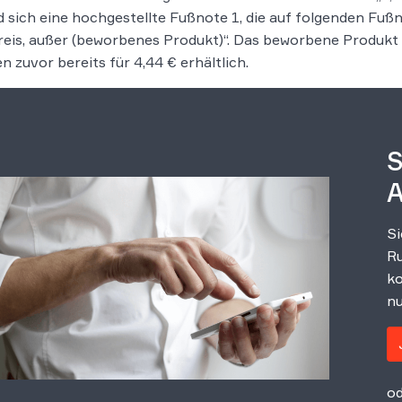
 sich eine hochgestellte Fußnote 1, die auf folgenden Fußn
eis, außer (beworbenes Produkt)“. Das beworbene Produkt 
 zuvor bereits für 4,44 € erhältlich.
S
A
Si
Ru
ko
nu
od