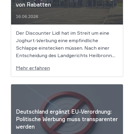
von Rabatten
16.06.2026
Der Discounter Lidl hat im Streit um eine
Joghurt-Werbung eine empfindliche
Schlappe einstecken müssen. Nach einer
Entscheidung des Landgerichts Heilbronn
täuscht der Lebensmittelriese seine Kunden,
Mehr erfahren
wenn er Produkte als „Aktion“ mit massiven
Rabatten bewirbt, die Preise in Wahrheit
aber nie zuvor selbst verlangt hat. Das Urteil
setzt klare Grenzen […]
Deutschland ergänzt EU-Verordnung:
Politische Werbung muss transparenter
werden