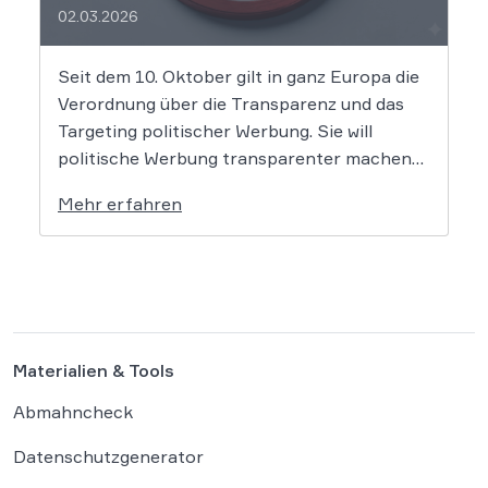
02.03.2026
Seit dem 10. Oktober gilt in ganz Europa die
Verordnung über die Transparenz und das
Targeting politischer Werbung. Sie will
politische Werbung transparenter machen
und verbietet das Targeting unter Nutzung
Mehr erfahren
sensibler Daten. Die Regierung will die
Verordnung in Deutschland nun ergänzen.
Die Bundesregierung hat am 16. Februar
einen Entwurf […]
Materialien & Tools
Abmahncheck
Datenschutzgenerator