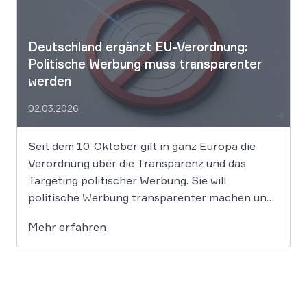
Deutschland ergänzt EU-Verordnung:
Politische Werbung muss transparenter
werden
02.03.2026
Seit dem 10. Oktober gilt in ganz Europa die
Verordnung über die Transparenz und das
Targeting politischer Werbung. Sie will
politische Werbung transparenter machen und
verbietet das Targeting unter Nutzung sensibler
Mehr erfahren
Daten. Die Regierung will die Verordnung in
Deutschland nun ergänzen. Die
Bundesregierung hat am 16. Februar einen
Entwurf […]