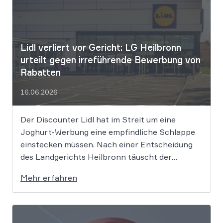
Lidl verliert vor Gericht: LG Heilbronn
urteilt gegen irreführende Bewerbung von
Rabatten
16.06.2026
Der Discounter Lidl hat im Streit um eine
Joghurt-Werbung eine empfindliche Schlappe
einstecken müssen. Nach einer Entscheidung
des Landgerichts Heilbronn täuscht der
Lebensmittelriese seine Kunden, wenn er
Mehr erfahren
Produkte als „Aktion“ mit massiven Rabatten
bewirbt, die Preise in Wahrheit aber nie zuvor
selbst verlangt hat. Das Urteil setzt klare
Grenzen […]