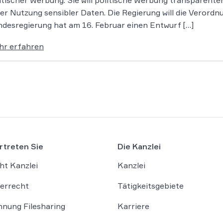
itischer Werbung. Sie will politische Werbung transparent
er Nutzung sensibler Daten. Die Regierung will die Verordn
desregierung hat am 16. Februar einen Entwurf […]
hr erfahren
rtreten Sie
Die Kanzlei
ht Kanzlei
Kanzlei
errecht
Tätigkeitsgebiete
nung Filesharing
Karriere