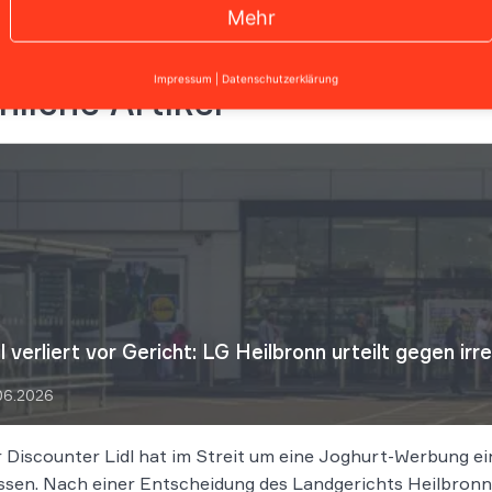
Mehr
Impressum
|
Datenschutzerklärung
nliche Artikel
dl verliert vor Gericht: LG Heilbronn urteilt gegen 
06.2026
 Discounter Lidl hat im Streit um eine Joghurt-Werbung e
sen. Nach einer Entscheidung des Landgerichts Heilbronn 