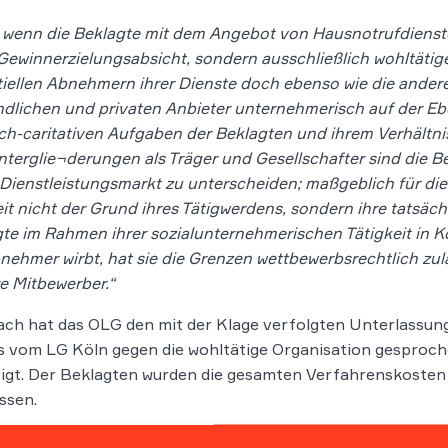
wenn die Beklagte mit dem Angebot von Hausnotrufdienste
Gewinnerzielungsabsicht, sondern ausschließlich wohltätige u
iellen Abnehmern ihrer Dienste doch ebenso wie die ander
dlichen und privaten Anbieter unternehmerisch auf der E
ich-caritativen Aufgaben der Beklagten und ihrem Verhältni
terglie¬derungen als Träger und Gesellschafter sind die 
 Dienstleistungsmarkt zu unterscheiden; maßgeblich für di
it nicht der Grund ihres Tätigwerdens, sondern ihre tatsäch
te im Rahmen ihrer sozialunternehmerischen Tätigkeit in 
ehmer wirbt, hat sie die Grenzen wettbewerbsrechtlich zu
re Mitbewerber.“
h hat das OLG den mit der Klage verfolgten Unterlassung
s vom LG Köln gegen die wohltätige Organisation gesproche
igt. Der Beklagten wurden die gesamten Verfahrenskosten a
ssen.