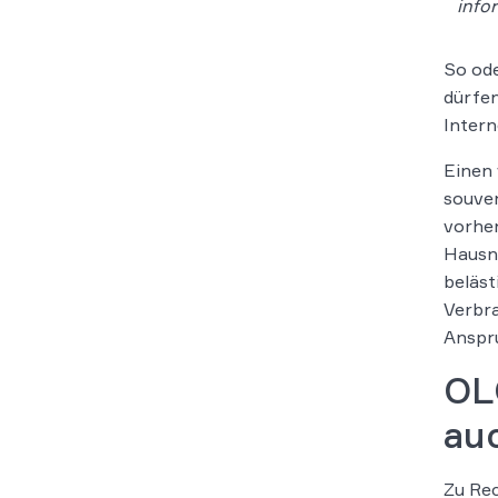
info
So ode
dürfen
Intern
Einen 
souve
vorher
Hausno
beläs
Verbra
Anspr
OL
auc
Zu Rec