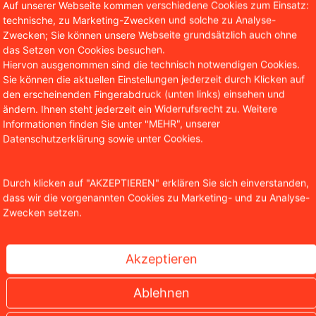
Auf unserer Webseite kommen verschiedene Cookies zum Einsatz:
technische, zu Marketing-Zwecken und solche zu Analyse-
Zwecken; Sie können unsere Webseite grundsätzlich auch ohne
das Setzen von Cookies besuchen.
Hiervon ausgenommen sind die technisch notwendigen Cookies.
Sie können die aktuellen Einstellungen jederzeit durch Klicken auf
den erscheinenden Fingerabdruck (unten links) einsehen und
Prof. Christian Sol
ändern. Ihnen steht jederzeit ein Widerrufsrecht zu. Weitere
Informationen finden Sie unter "MEHR", unserer
Autor & Partner WBS.LEGAL
Datenschutzerklärung sowie unter Cookies.
Prof. Christian Solmecke ist Part
insbesondere in den Bereichen des 
Durch klicken auf "AKZEPTIEREN" erklären Sie sich einverstanden,
dass wir die vorgenannten Cookies zu Marketing- und zu Analyse-
Internetrechts tätig. Darüber hinau
Zwecken setzen.
Fachveröffentlichungen in diesen B
Honorarprofessor an der CBS Inter
Akzeptieren
Ablehnen