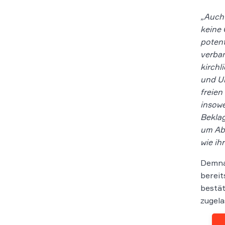
„Auch 
keine 
potent
verban
kirchl
und Un
freien
insowe
Beklag
um Abn
wie ih
Demnac
bereit
bestät
zugela