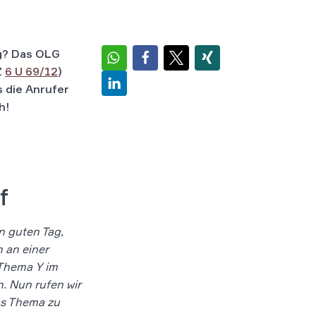
g? Das OLG
Z
6 U 69/12
)
s die Anrufer
h!
f
 guten Tag,
 an einer
Thema Y im
. Nun rufen wir
as Thema zu