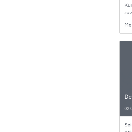
Kun
zuv
Me
De
02.
Sei