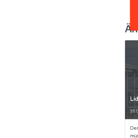
Äh
Li
16.
Der
müs