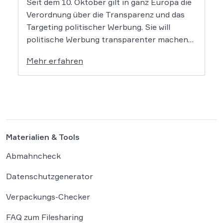
Seit dem 10. Oktober gilt in ganz Europa die
Verordnung über die Transparenz und das
Targeting politischer Werbung. Sie will
politische Werbung transparenter machen
und verbietet das Targeting unter Nutzung
Mehr erfahren
sensibler Daten. Die Regierung will die
Verordnung in Deutschland nun ergänzen.
Die Bundesregierung hat am 16. Februar
einen Entwurf […]
Materialien & Tools
Abmahncheck
Datenschutzgenerator
Verpackungs-Checker
FAQ zum Filesharing