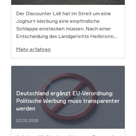
Der Discounter Lidl hat im Streit um eine
Joghurt-Werbung eine empfindliche
Schlappe einstecken müssen. Nach einer
Entscheidung des Landgerichts Heilbronn
täuscht der Lebensmittelriese seine Kunden,
Mehr erfahren
wenn er Produkte als „Aktion“ mit massiven
Rabatten bewirbt, die Preise in Wahrheit
aber nie zuvor selbst verlangt hat. Das Urteil
setzt klare Grenzen […]
Deutschland ergänzt EU-Verordnung:
Politische Werbung muss transparenter
werden
02.03.2026