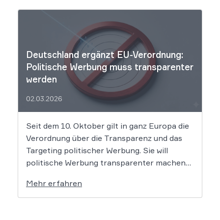
aber nie zuvor selbst verlangt hat. Das Urteil
setzt klare Grenzen […]
Deutschland ergänzt EU-Verordnung:
Politische Werbung muss transparenter
werden
02.03.2026
Seit dem 10. Oktober gilt in ganz Europa die
Verordnung über die Transparenz und das
Targeting politischer Werbung. Sie will
politische Werbung transparenter machen
und verbietet das Targeting unter Nutzung
Mehr erfahren
sensibler Daten. Die Regierung will die
Verordnung in Deutschland nun ergänzen.
Die Bundesregierung hat am 16. Februar