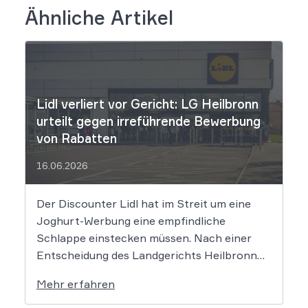
Ähnliche Artikel
Lidl verliert vor Gericht: LG Heilbronn
urteilt gegen irreführende Bewerbung
von Rabatten
16.06.2026
Der Discounter Lidl hat im Streit um eine
Joghurt-Werbung eine empfindliche
Schlappe einstecken müssen. Nach einer
Entscheidung des Landgerichts Heilbronn
täuscht der Lebensmittelriese seine Kunden,
Mehr erfahren
wenn er Produkte als „Aktion“ mit massiven
Rabatten bewirbt, die Preise in Wahrheit