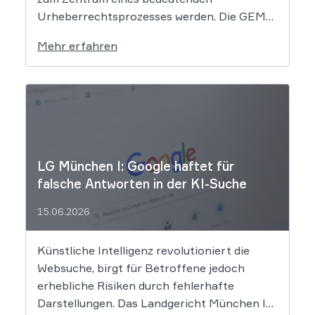
Urheberrechtsprozesses werden. Die GEMA
klagt gegen das KI-Unternehmen Suno und
Mehr erfahren
will die Rechte ihrer Mitglieder verteidigen.
Dem Unternehmen hinter der populären KI-
Musik-App werden massive
Urheberrechtsverletzungen vorgeworfen.
Die entscheidende Frage lautet: Durfte Suno
[…]
LG München I: Google haftet für
falsche Antworten in der KI-Suche
15.06.2026
Künstliche Intelligenz revolutioniert die
Websuche, birgt für Betroffene jedoch
erhebliche Risiken durch fehlerhafte
Darstellungen. Das Landgericht München I