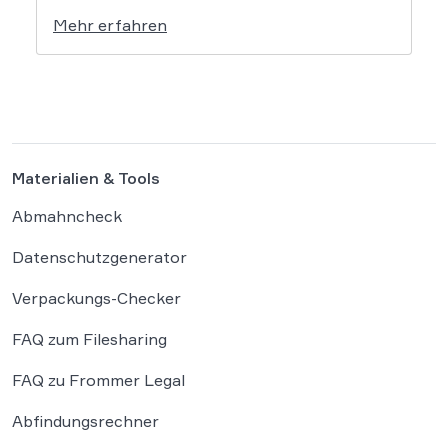
setzt dem Tech-Giganten Google nun klare
Mehr erfahren
rechtliche Grenzen. Werden durch die
automatisierten KI-Zusammenfassungen
falsche Tatsachen verbreitet, greift die
unmittelbare Haftung des
Suchmaschinenbetreibers. Das Landgericht
München I (LG München I) hat in […]
Materialien & Tools
Abmahncheck
Datenschutzgenerator
Verpackungs-Checker
FAQ zum Filesharing
FAQ zu Frommer Legal
Abfindungsrechner