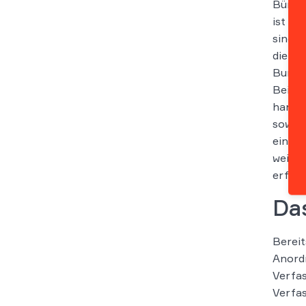
Bürger
ist da
sind b
die „
Bunde
Bei di
hande
sowie 
einstw
weiter
erfass
Das
Bereit
Anord
Verfa
Verfas