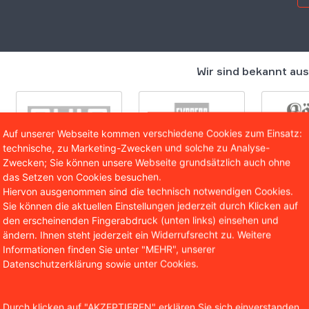
Wir sind bekannt aus
Auf unserer Webseite kommen verschiedene Cookies zum Einsatz:
technische, zu Marketing-Zwecken und solche zu Analyse-
Zwecken; Sie können unsere Webseite grundsätzlich auch ohne
das Setzen von Cookies besuchen.
Hiervon ausgenommen sind die technisch notwendigen Cookies.
Sie können die aktuellen Einstellungen jederzeit durch Klicken auf
den erscheinenden Fingerabdruck (unten links) einsehen und
ändern. Ihnen steht jederzeit ein Widerrufsrecht zu. Weitere
er 300 Verfahren beim BVerf
Informationen finden Sie unter "MEHR", unserer
Datenschutzerklärung sowie unter Cookies.
undesnotbremse ging mit zahlreichen
ränkungen und Einschränkungen für die
Durch klicken auf "AKZEPTIEREN" erklären Sie sich einverstanden,