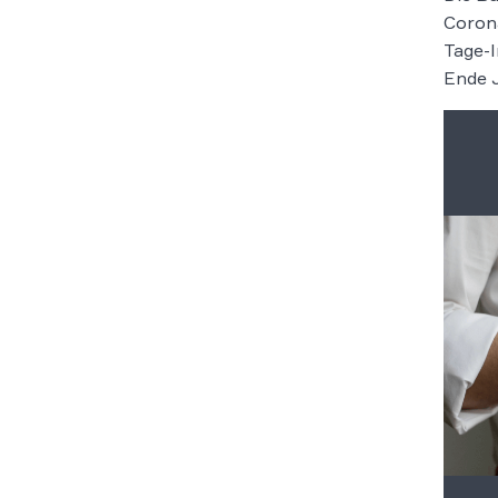
Coron
Tage-I
Ende J