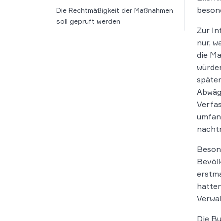
besond
Die Rechtmäßigkeit der Maßnahmen
soll geprüft werden
Zur In
nur, w
die Ma
würden
später
Abwäg
Verfas
umfang
nachtr
Besond
Bevölk
erstma
hatten
Verwal
Die Bu