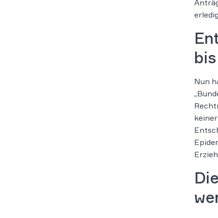
Anträg
erledi
En
bis
Nun h
„Bunde
Rechtm
keiner
Entsch
Epidem
Erzie
Di
we