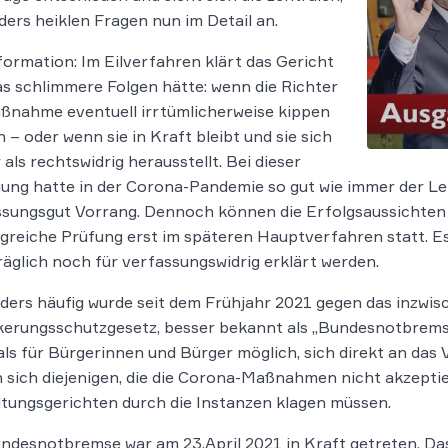
ers heiklen Fragen nun im Detail an.
formation: Im Eilverfahren klärt das Gericht
as schlimmere Folgen hätte: wenn die Richter
ßnahme eventuell irrtümlicherweise kippen
 – oder wenn sie in Kraft bleibt und sie sich
 als rechtswidrig herausstellt. Bei dieser
ung hatte in der Corona-Pandemie so gut wie immer der L
sungsgut Vorrang. Dennoch können die Erfolgsaussichten we
reiche Prüfung erst im späteren Hauptverfahren statt. E
äglich noch für verfassungswidrig erklärt werden.
ers häufig wurde seit dem Frühjahr 2021 gegen das inzwis
erungsschutzgesetz, besser bekannt als „Bundesnotbremse“
ls für Bürgerinnen und Bürger möglich, sich direkt an das
 sich diejenigen, die die Corona-Maßnahmen nicht akzeptiere
tungsgerichten durch die Instanzen klagen müssen.
ndesnotbremse war am 23.April 2021 in Kraft getreten. D