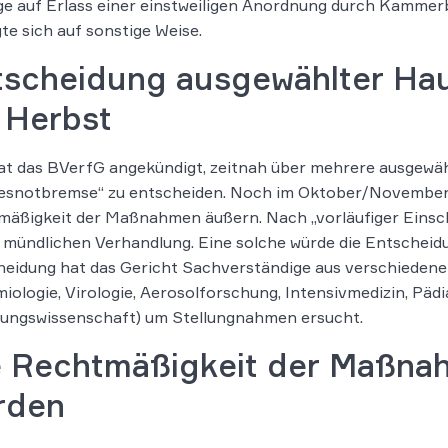
e auf Erlass einer einstweiligen Anordnung durch Kammerb
gte sich auf sonstige Weise.
tscheidung ausgewählter Ha
 Herbst
at das BVerfG angekündigt, zeitnah über mehrere ausgewä
snotbremse“ zu entscheiden. Noch im Oktober/November 20
äßigkeit der Maßnahmen äußern. Nach „vorläufiger Einsch
 mündlichen Verhandlung. Eine solche würde die Entscheidu
eidung hat das Gericht Sachverständige aus verschiedenen 
iologie, Virologie, Aerosolforschung, Intensivmedizin, Päd
hungswissenschaft) um Stellungnahmen ersucht.
e Rechtmäßigkeit der Maßnah
rden