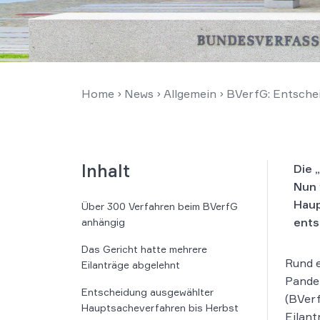
Home
›
News
›
Allgemein
›
BVerfG: Entsche
Inhalt
Die 
Nun 
Haup
Über 300 Verfahren beim BVerfG
ents
anhängig
Das Gericht hatte mehrere
Rund 
Eilanträge abgelehnt
Pande
Entscheidung ausgewählter
(BVerf
Hauptsacheverfahren bis Herbst
Eilant