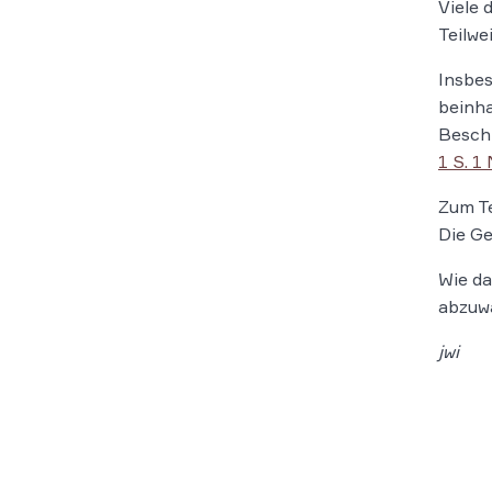
Viele 
Teilwe
Insbes
beinh
Beschr
1 S. 1
Zum T
Die Ge
Wie da
abzuwa
jwi