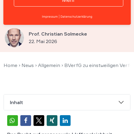
muss konkrete Argumente
liefern
Impressum
|
Datenschutzerklärung
Prof. Christian Solmecke
22. Mai 2026
Home
›
News
›
Allgemein
›
BVerfG zu einstweiligen Verfü
Inhalt