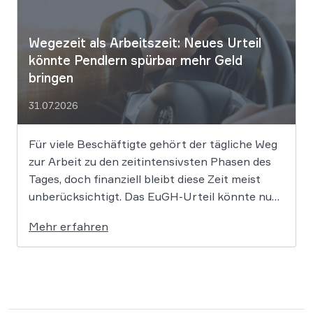
das Patentrecht […]
Wegezeit als Arbeitszeit: Neues Urteil
könnte Pendlern spürbar mehr Geld
bringen
31.07.2026
Für viele Beschäftigte gehört der tägliche Weg
zur Arbeit zu den zeitintensivsten Phasen des
Tages, doch finanziell bleibt diese Zeit meist
unberücksichtigt. Das EuGH-Urteil könnte nun
jedoch Bewegung in die Debatte bringen und
Mehr erfahren
vielen Arbeitnehmern den Weg zu einer
Vergütung der Wegezeit ebnen. Wer künftig
unterwegs ist, könnte für […]