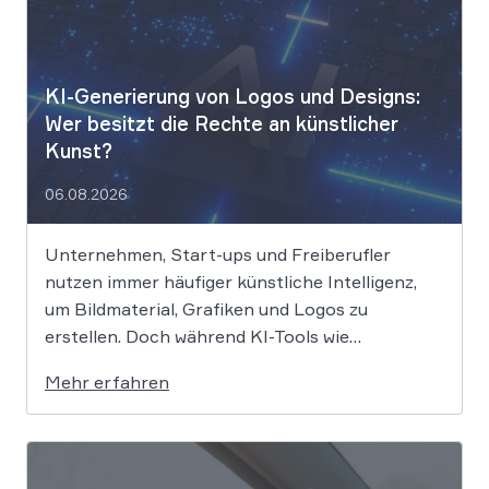
KI-Generierung von Logos und Designs:
Wer besitzt die Rechte an künstlicher
Kunst?
06.08.2026
Unternehmen, Start-ups und Freiberufler
nutzen immer häufiger künstliche Intelligenz,
um Bildmaterial, Grafiken und Logos zu
erstellen. Doch während KI-Tools wie
Midjourney, DALL-E oder Stable Diffusion in
Mehr erfahren
Sekundenschnelle beeindruckende Ergebnisse
liefern, wirft der Einsatz von Algorithmen in der
Kreativbranche komplexe juristische Fragen
auf. Das Urheberrecht, das Markenrecht und