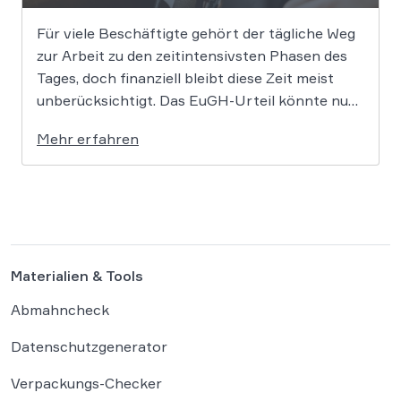
Für viele Beschäftigte gehört der tägliche Weg
zur Arbeit zu den zeitintensivsten Phasen des
Tages, doch finanziell bleibt diese Zeit meist
unberücksichtigt. Das EuGH-Urteil könnte nun
jedoch Bewegung in die Debatte bringen und
Mehr erfahren
vielen Arbeitnehmern den Weg zu einer
Vergütung der Wegezeit ebnen. Wer künftig
unterwegs ist, könnte für […]
Materialien & Tools
Abmahncheck
Datenschutzgenerator
Verpackungs-Checker