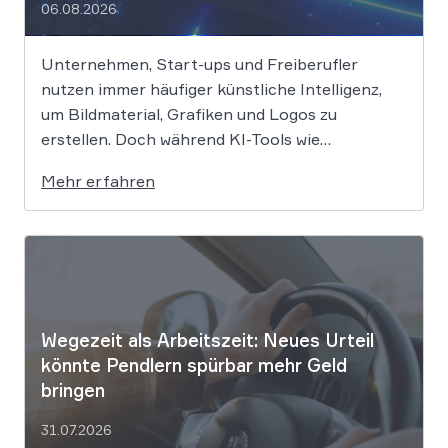
06.08.2026
Unternehmen, Start-ups und Freiberufler
nutzen immer häufiger künstliche Intelligenz,
um Bildmaterial, Grafiken und Logos zu
erstellen. Doch während KI-Tools wie
Midjourney, DALL-E oder Stable Diffusion in
Mehr erfahren
Sekundenschnelle beeindruckende Ergebnisse
liefern, wirft der Einsatz von Algorithmen in der
Kreativbranche komplexe juristische Fragen
auf. Das Urheberrecht, das Markenrecht und
das Patentrecht […]
Wegezeit als Arbeitszeit: Neues Urteil
könnte Pendlern spürbar mehr Geld
bringen
31.07.2026