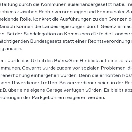
taltung durch die Kommunen auseinandergesetzt habe. Ins
schieds zwischen Rechtsverordnungen und kommunaler Sat
eidende Rolle, konkret die Ausführungen zu den Grenzen 
 Danach können die Landesregierungen durch Gesetz ermäc
en. Bei der Subdelegation an Kommunen dürfe die Landesr
ächtigenden Bundesgesetz statt einer Rechtsverordnung n
ng ändern.
iert wurde das Urteil des BVerwG im Hinblick auf eine zu 
mmunen. Gewarnt wurde zudem vor sozialen Problemen, die
enerhöhung einhergehen würden. Denn die erhöhten Kosten
chnittsverdiener treffen. Besserverdiener seien in der Reg
 z.B. über eine eigene Garage verfügen würden. Es bleibt
rhöhungen der Parkgebühren reagieren werden.