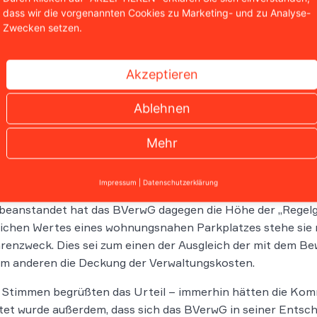
ahrzeuglänge unterschiedlichen Vorteil nicht mehr angeme
dass wir die vorgenannten Cookies zu Marketing- und zu Analyse-
unterschied von 50 Zentimetern zu einer Verdoppelung de
Zwecken setzen.
gehende beträchtliche Ungleichbehandlung sei auch unter d
fügigen – Verwaltungsvereinfachung nicht zu rechtfertigen
Akzeptieren
ür die Ermäßigung und den Erlass der Gebühren aus sozial
sgrundlage. Denn nach der maßgeblichen Norm des §
6a
Ab
Ablehnen
renbemessung nur die Gebührenzwecke der Kostendeckung u
, nicht jedoch soziale Zwecke.
Mehr
ine Bedenken gegen „Regelg
Impressum
|
Datenschutzerklärung
beanstandet hat das BVerwG dagegen die Höhe der „Regelg
ichen Wertes eines wohnungsnahen Parkplatzes stehe sie 
enzweck. Dies sei zum einen der Ausgleich der mit dem B
um anderen die Deckung der Verwaltungskosten.
 Stimmen begrüßten das Urteil – immerhin hätten die Kom
et wurde außerdem, dass sich das BVerwG in seiner Entsch