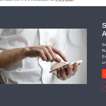
S
A
Si
Ru
Er
un