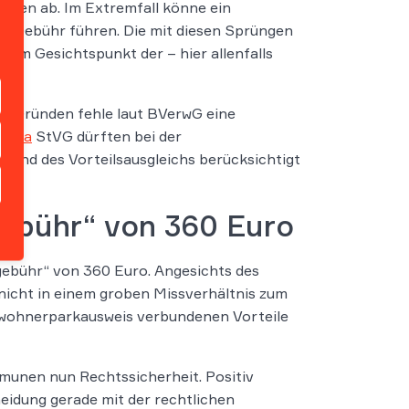
ssen ab. Im Extremfall könne ein
r Gebühr führen. Die mit diesen Sprüngen
em Gesichtspunkt der – hier allenfalls
.
en Gründen fehle laut BVerwG eine
s.
5a
StVG dürften bei der
nd des Vorteilsausgleichs berücksichtigt
ebühr“ von 360 Euro
ebühr“ von 360 Euro. Angesichts des
nicht in einem groben Missverhältnis zum
ewohnerparkausweis verbundenen Vorteile
munen nun Rechtssicherheit. Positiv
eidung gerade mit der rechtlichen