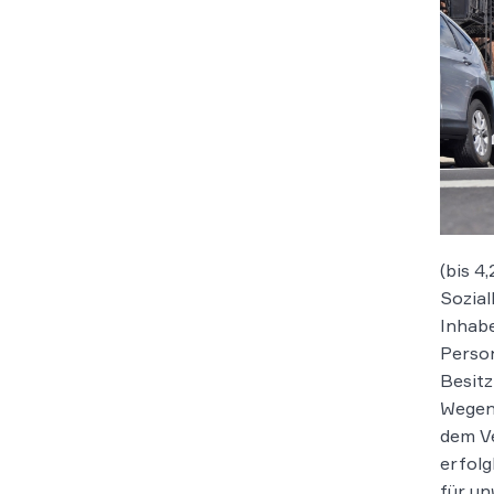
(bis 4
Sozial
Inhab
Person
Besitz
Wegen
dem V
erfolg
für un