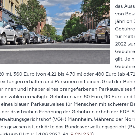
das Auss
von Bew
jährlich
Gebühre
für Maßn
2022 wur
Gebühren
gilt. Je
Gebühre
,20 m), 360 Euro (von 4,21 bis 4,70 m) oder 480 Euro (ab 4,
leistungen erhalten und Personen mit einem Grad der Beh
erinnen und Inhaber eines orangefarbenen Parkausweises 
en zahlen ermäßigte Gebühren von 60 Euro, 90 Euro und 1
 eines blauen Parkausweises für Menschen mit schwerer Beh
 der drastischen Erhöhung der Gebühren erhob der FDP-St
erwaltungsgerichtshof (VGH) Mannheim. Während der Norm
los gewesen ist, erklärte das Bundesverwaltungsgericht (
wirksam (Urt. v. 14.06.2023, Az.
9 CN 2.22
).