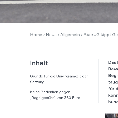
Home
›
News
›
Allgemein
›
BVerwG kippt Geb
Inhalt
Das 
Bewo
Begr
Gründe für die Unwirksamkeit der
taug
Satzung
für 
Keine Bedenken gegen
könn
„Regelgebühr“ von 360 Euro
bund