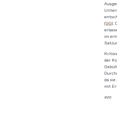
Ausges
Unter
entsch
(GG
).
erlass
im erm
Satzu
Kritis
der Ko
Gebühr
Durchs
da sie
mit E
ezo