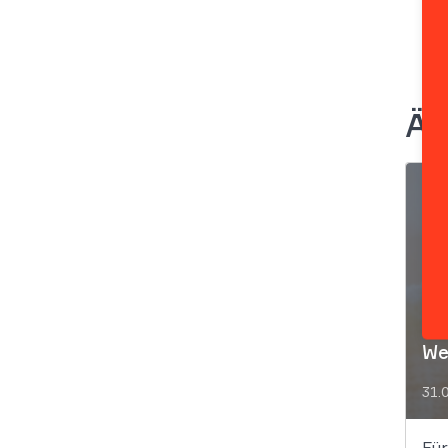
Äh
We
31.
Für