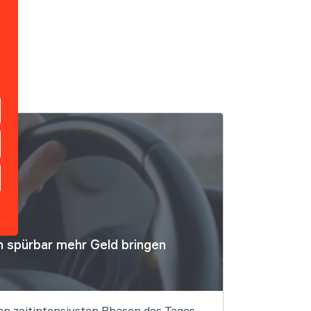
n spürbar mehr Geld bringen
den zeitintensivsten Phasen des Tages,