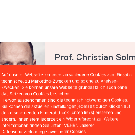
Prof. Christian Sol
Autor & Partner WBS.LEGAL
Auf unserer Webseite kommen verschiedene Cookies zum Einsatz:
Prof. Christian Solmecke ist Part
technische, zu Marketing-Zwecken und solche zu Analyse-
Zwecken; Sie können unsere Webseite grundsätzlich auch ohne
insbesondere in den Bereichen des 
das Setzen von Cookies besuchen.
Internetrechts tätig. Darüber hinau
Hiervon ausgenommen sind die technisch notwendigen Cookies.
Fachveröffentlichungen in diesen B
Sie können die aktuellen Einstellungen jederzeit durch Klicken auf
Honorarprofessor an der CBS Inter
den erscheinenden Fingerabdruck (unten links) einsehen und
ändern. Ihnen steht jederzeit ein Widerrufsrecht zu. Weitere
Informationen finden Sie unter "MEHR", unserer
Datenschutzerklärung sowie unter Cookies.