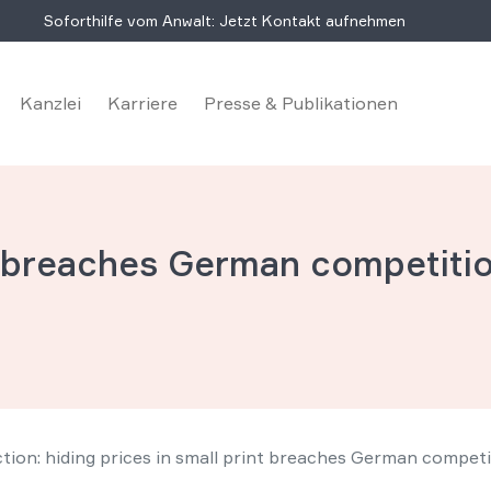
Soforthilfe vom Anwalt: Jetzt Kontakt aufnehmen
Kanzlei
Karriere
Presse & Publikationen
nt breaches German competiti
ion: hiding prices in small print breaches German competi