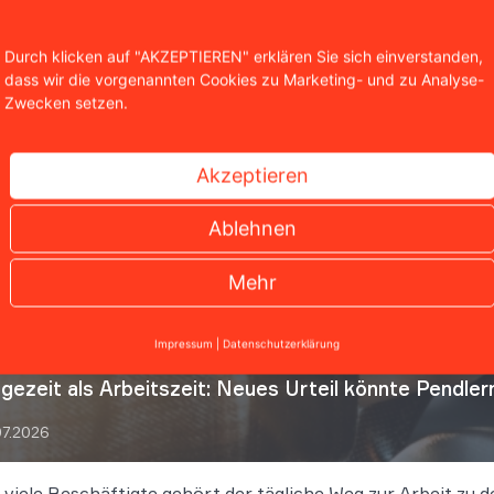
Durch klicken auf "AKZEPTIEREN" erklären Sie sich einverstanden,
dass wir die vorgenannten Cookies zu Marketing- und zu Analyse-
Zwecken setzen.
nliche Artikel
Akzeptieren
Ablehnen
Mehr
Impressum
|
Datenschutzerklärung
gezeit als Arbeitszeit: Neues Urteil könnte Pendler
07.2026
 viele Beschäftigte gehört der tägliche Weg zur Arbeit zu 