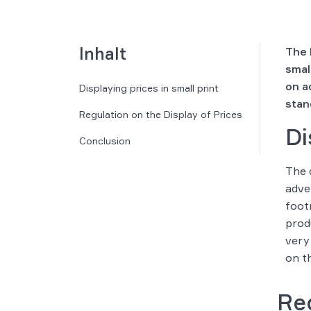
Inhalt
The 
smal
on a
Displaying prices in small print
stan
Regulation on the Display of Prices
Di
Conclusion
The 
adve
foot
prod
very 
on t
Reg