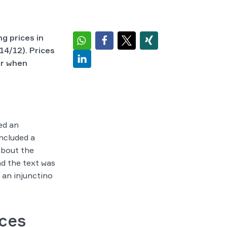
g prices in
14/12). Prices
er when
ed an
ncluded a
about the
d the text was
d an injunctino
ices