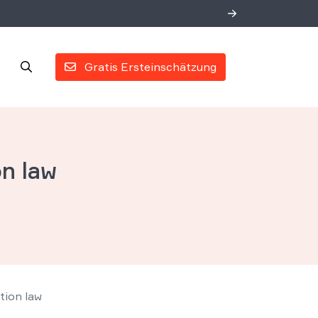
Gratis Ersteinschätzung
on law
tion law