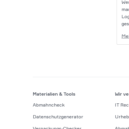
Wer
man
Log
ges
Me
Materialien & Tools
Wir ve
Abmahncheck
IT Rec
Datenschutzgenerator
Urheb
Verpackungs-Checker
Abmah