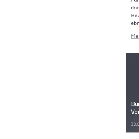
doc
Bew
ebn
Me
Bu
Ve
30.