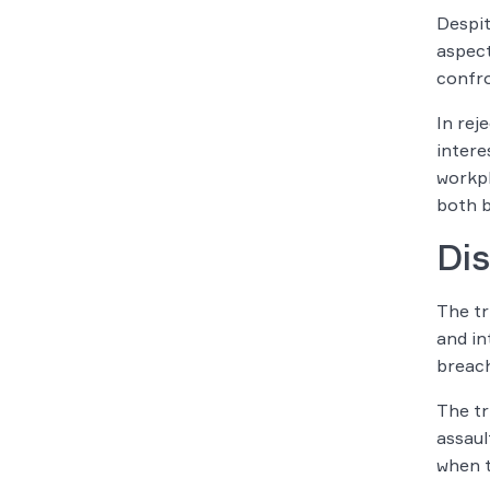
Despit
aspect
confro
In rej
intere
workpl
both b
Dis
The tr
and in
breach
The tr
assaul
when t