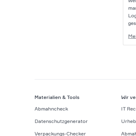
Wer
man
Log
ges
Me
Materialien & Tools
Wir ve
Abmahncheck
IT Rec
Datenschutzgenerator
Urheb
Verpackungs-Checker
Abmah