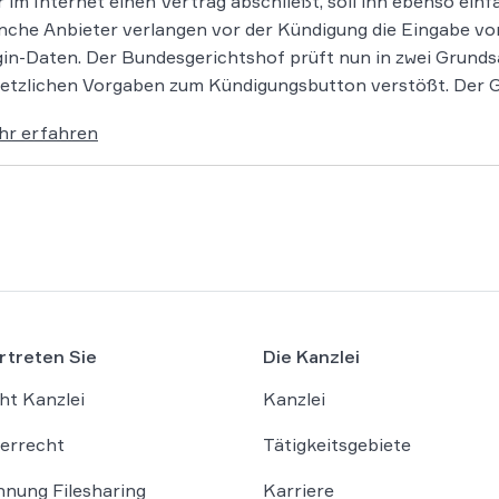
 im Internet einen Vertrag abschließt, soll ihn ebenso ei
che Anbieter verlangen vor der Kündigung die Eingabe 
in-Daten. Der Bundesgerichtshof prüft nun in zwei Grundsa
etzlichen Vorgaben zum Kündigungsbutton verstößt. Der Ge
hr erfahren
rtreten Sie
Die Kanzlei
ht Kanzlei
Kanzlei
errecht
Tätigkeitsgebiete
nung Filesharing
Karriere