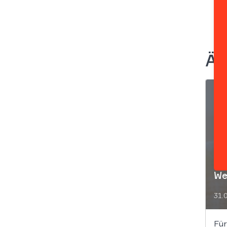
Äh
We
31.
Für