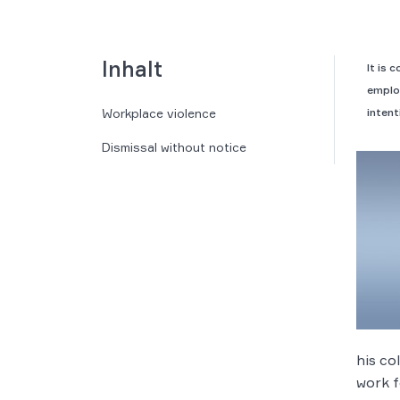
Inhalt
It is 
emplo
Workplace violence
intent
Dismissal without notice
his co
work f