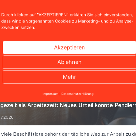
Durch klicken auf "AKZEPTIEREN" erklären Sie sich einverstanden,
dass wir die vorgenannten Cookies zu Marketing- und zu Analyse-
Zwecken setzen.
nliche Artikel
Akzeptieren
Ablehnen
Mehr
Impressum
|
Datenschutzerklärung
gezeit als Arbeitszeit: Neues Urteil könnte Pendler
07.2026
 viele Beschäftigte gehört der tägliche Weg zur Arbeit zu 