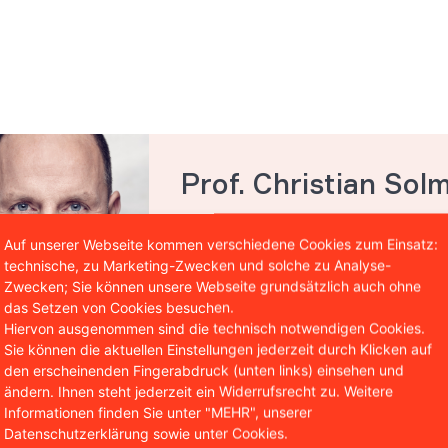
Prof. Christian Sol
Autor & Partner WBS.LEGAL
Auf unserer Webseite kommen verschiedene Cookies zum Einsatz:
Prof. Christian Solmecke ist Part
technische, zu Marketing-Zwecken und solche zu Analyse-
insbesondere in den Bereichen des 
Zwecken; Sie können unsere Webseite grundsätzlich auch ohne
das Setzen von Cookies besuchen.
Internetrechts tätig. Darüber hinau
Hiervon ausgenommen sind die technisch notwendigen Cookies.
Fachveröffentlichungen in diesen B
Sie können die aktuellen Einstellungen jederzeit durch Klicken auf
Honorarprofessor an der CBS Inter
den erscheinenden Fingerabdruck (unten links) einsehen und
ändern. Ihnen steht jederzeit ein Widerrufsrecht zu. Weitere
Informationen finden Sie unter "MEHR", unserer
Datenschutzerklärung sowie unter Cookies.