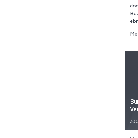
doc
Bew
ebn
Me
Bu
Ve
30.