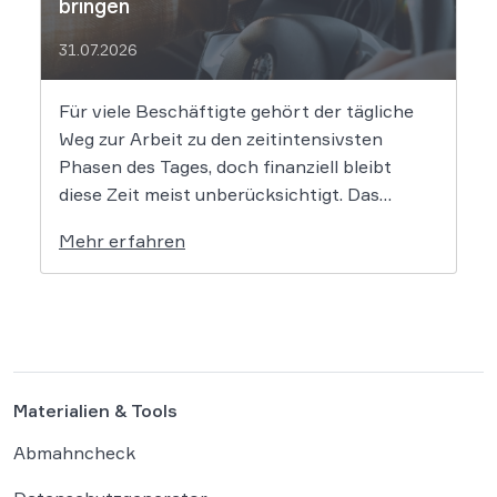
bringen
31.07.2026
Für viele Beschäftigte gehört der tägliche
Weg zur Arbeit zu den zeitintensivsten
Phasen des Tages, doch finanziell bleibt
diese Zeit meist unberücksichtigt. Das
EuGH-Urteil könnte nun jedoch Bewegung
Mehr erfahren
in die Debatte bringen und vielen
Arbeitnehmern den Weg zu einer Vergütung
der Wegezeit ebnen. Wer künftig unterwegs
ist, könnte für […]
Materialien & Tools
Abmahncheck