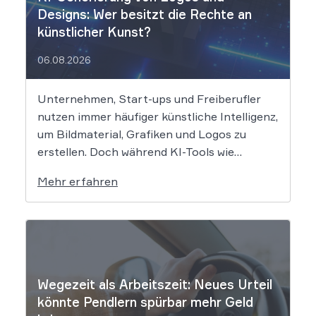
Designs: Wer besitzt die Rechte an
künstlicher Kunst?
06.08.2026
Unternehmen, Start-ups und Freiberufler
nutzen immer häufiger künstliche Intelligenz,
um Bildmaterial, Grafiken und Logos zu
erstellen. Doch während KI-Tools wie
Midjourney, DALL-E oder Stable Diffusion in
Mehr erfahren
Sekundenschnelle beeindruckende
Ergebnisse liefern, wirft der Einsatz von
Algorithmen in der Kreativbranche
komplexe juristische Fragen auf. Das
Urheberrecht, das Markenrecht und das
Patentrecht […]
Wegezeit als Arbeitszeit: Neues Urteil
könnte Pendlern spürbar mehr Geld