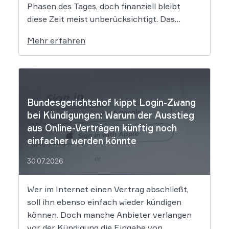
Phasen des Tages, doch finanziell bleibt
diese Zeit meist unberücksichtigt. Das
EuGH-Urteil könnte nun jedoch Bewegung
Mehr erfahren
in die Debatte bringen und vielen
Arbeitnehmern den Weg zu einer Vergütung
der Wegezeit ebnen. Wer künftig unterwegs
ist, könnte für […]
Bundesgerichtshof kippt Login-Zwang
bei Kündigungen: Warum der Ausstieg
aus Online-Verträgen künftig noch
einfacher werden könnte
30.07.2026
Wer im Internet einen Vertrag abschließt,
soll ihn ebenso einfach wieder kündigen
können. Doch manche Anbieter verlangen
vor der Kündigung die Eingabe von