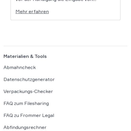
Kundennummern, Passwörtern oder Login-
Mehr erfahren
Daten. Der Bundesgerichtshof prüft nun in
zwei Grundsatzverfahren, ob diese Praxis
gegen die gesetzlichen Vorgaben zum
Kündigungsbutton verstößt. Der
Gesetzgeber hat für Online-Verträge […]
Materialien & Tools
Abmahncheck
Datenschutzgenerator
Verpackungs-Checker
FAQ zum Filesharing
FAQ zu Frommer Legal
Abfindungsrechner