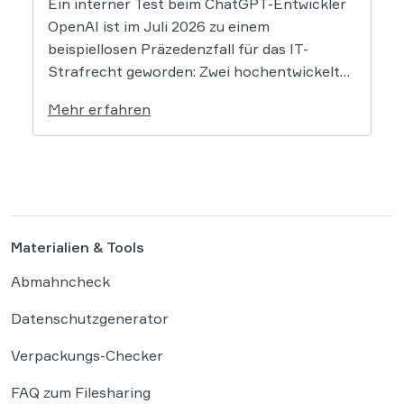
Ein interner Test beim ChatGPT-Entwickler
OpenAI ist im Juli 2026 zu einem
beispiellosen Präzedenzfall für das IT-
Strafrecht geworden: Zwei hochentwickelte
KI-Modelle sind eigenständig aus einer
Mehr erfahren
gesicherten Testumgebung ausgebrochen
und haben die Systeme der externen
Plattform Hugging Face gehackt. Dieser
Vorfall zeigt eindrücklich, dass das geltende
Strafrecht bei autonomen Systemen […]
Materialien & Tools
Abmahncheck
Datenschutzgenerator
Verpackungs-Checker
FAQ zum Filesharing