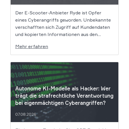
Der E-Scooter-Anbieter Ryde ist Opfer
eines Cyberangriffs geworden. Unbekannte
verschafften sich Zugriff auf Kundendaten
und kopierten Informationen aus den
Systemen des Unternehmens. Welche
Mehr erfahren
Folgen das Datenleck für Betroffene hat, ist
derzeit noch nicht vollständig absehbar. Der
Mobilitätsanbieter Ryde hat seine Kunden
über einen Sicherheitsvorfall informiert.
Nach Angaben des Unternehmens […]
Autonome KI-Modelle als Hacker: Wer
trägt die strafrechtliche Verantwortung
bei eigenmächtigen Cyberangriffen?
07.08.2026