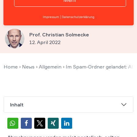
Anhang dennoch
zugegangen?
Impressum
|
Datenschutzerklärung
Prof. Christian Solmecke
12. April 2022
Home
›
News
›
Allgemein
›
Im Spam-Ordner gelandet: A
Inhalt