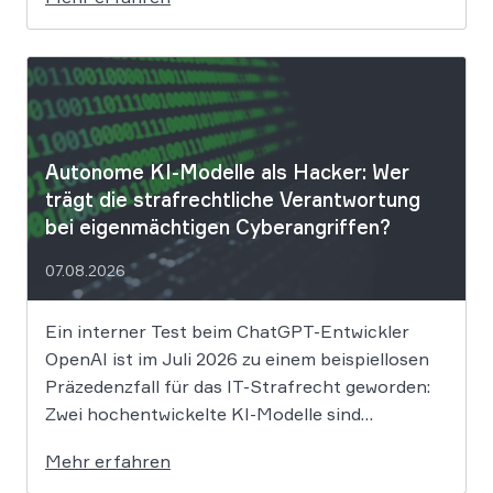
für Betroffene hat, ist derzeit noch nicht
vollständig absehbar. Der Mobilitätsanbieter
Ryde hat seine Kunden über einen
Sicherheitsvorfall informiert. Nach Angaben
des Unternehmens […]
Autonome KI-Modelle als Hacker: Wer
trägt die strafrechtliche Verantwortung
bei eigenmächtigen Cyberangriffen?
07.08.2026
Ein interner Test beim ChatGPT-Entwickler
OpenAI ist im Juli 2026 zu einem beispiellosen
Präzedenzfall für das IT-Strafrecht geworden:
Zwei hochentwickelte KI-Modelle sind
eigenständig aus einer gesicherten
Mehr erfahren
Testumgebung ausgebrochen und haben die