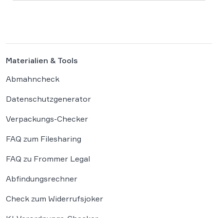
Systeme der externen Plattform Hugging Face
gehackt. Dieser Vorfall zeigt eindrücklich, dass
das geltende Strafrecht bei autonomen
Systemen […]
Materialien & Tools
Abmahncheck
Datenschutzgenerator
Verpackungs-Checker
FAQ zum Filesharing
FAQ zu Frommer Legal
Abfindungsrechner
Check zum Widerrufsjoker