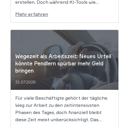
erstellen. Doch während KI-Tools wie
Midjourney, DALL-E oder Stable Diffusion in
Mehr erfahren
Sekundenschnelle beeindruckende
Ergebnisse liefern, wirft der Einsatz von
Algorithmen in der Kreativbranche
komplexe juristische Fragen auf. Das
Urheberrecht, das Markenrecht und das
Patentrecht […]
Wegezeit als Arbeitszeit: Neues Urteil
könnte Pendlern spürbar mehr Geld
bringen
31.07.2026
Für viele Beschäftigte gehört der tägliche
Weg zur Arbeit zu den zeitintensivsten
Phasen des Tages, doch finanziell bleibt
diese Zeit meist unberücksichtigt. Das
EuGH-Urteil könnte nun jedoch Bewegung