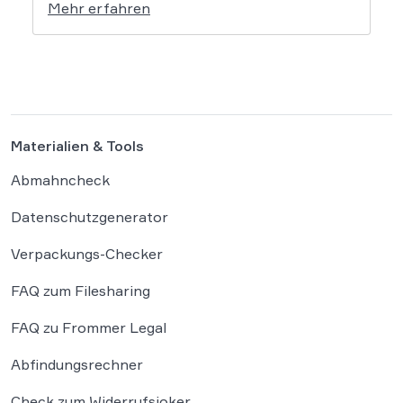
Mehr erfahren
in die Debatte bringen und vielen
Arbeitnehmern den Weg zu einer Vergütung
der Wegezeit ebnen. Wer künftig unterwegs
ist, könnte für […]
Materialien & Tools
Abmahncheck
Datenschutzgenerator
Verpackungs-Checker
FAQ zum Filesharing
FAQ zu Frommer Legal
Abfindungsrechner
Check zum Widerrufsjoker