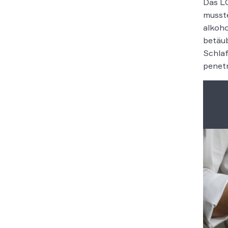
Das LG
musste
alkoho
betäub
Schlaf
penetr