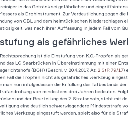
reiniger in das Getränk sei gefährlicher und eingriffsintens
Messers als Drohinstrument. Zur Verdeutlichung zogen die 
ndung von GBL und dem heimtückischen Niederschlagen ein
tlosigkeit, was nach ihrer Auffassung in jedem Fall vom Qu
stufung als gefährliches We
 Rechtsprechung ist die Einstufung von K.O.-Tropfen als g
d das LG Saarbrücken in Übereinstimmung mit einer Entsc
gerichtshofs (BGH) (Beschl. v. 20.4.2017, Az.
2 StR 79/17
) 
en Fall die Tropfen nicht als gefährliches Werkzeug eingestu
man nun infolgedessen die Erfüllung des Tatbestands der 
trafandrohung von mindestens drei Jahren bedeuten. Folgt
ücken und der Beurteilung des 2. Strafsenats, steht mit d
altigung eine deutlich schwerwiegendere Mindeststrafe vo
liches Werkzeug eingestuft werden, spielt also für die Stra