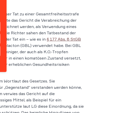
ieser Tat zu einer Gesamtfreiheitsstrafe
tete das Gericht die Verabreichung der
bezeichnet werden, als Verwendung eines
B
. Die Richter sahen den Tatbestand der
i der Tat ein – wie es in
§ 177 Abs. 8 StGB
tyrolacton (GBL) verwendet habe. Bei GBL
iereiniger, der auch als K.O.-Tropfen
t nur in einen komatösen Zustand versetzt,
fahr erheblichen Gesundheitsrisiken
m Wortlaut des Gesetzes. Sie
für „Gegenstand“ verstanden werden könne,
 verwies das Gericht auf die
iges Mittel, als Beispiel für ein
nterstütze laut LG diese Einordnung, da sie
u schützen. Das heimliche Hinzufügen von