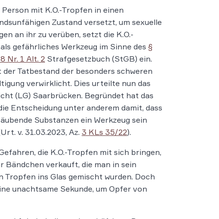
 Person mit K.O.-Tropfen in einen
ndsunfähigen Zustand versetzt, um sexuelle
en an ihr zu verüben, setzt die K.O.-
als gefährliches Werkzeug im Sinne des
§
8 Nr. 1 Alt. 2
Strafgesetzbuch (StGB) ein.
t der Tatbestand der besonders schweren
tigung verwirklicht. Dies urteilte nun das
cht (LG) Saarbrücken. Begründet hat das
die Entscheidung unter anderem damit, dass
täubende Substanzen ein Werkzeug sein
Urt. v. 31.03.2023, Az.
3 KLs 35/22
).
Gefahren, die K.O.-Tropfen mit sich bringen,
r Bändchen verkauft, die man in sein
en Tropfen ins Glas gemischt wurden. Doch
n eine unachtsame Sekunde, um Opfer von