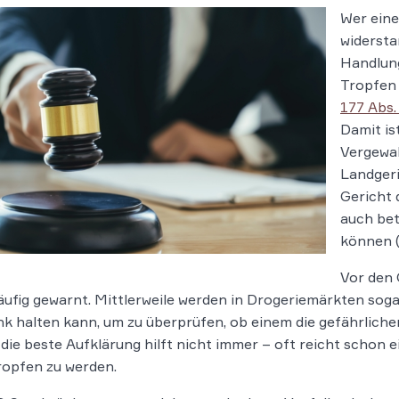
Wer eine
widersta
Handlung
Tropfen 
177 Abs. 
Damit is
Vergewal
Landgeri
Gericht 
auch be
können (
Vor den 
äufig gewarnt. Mittlerweile werden in Drogeriemärkten soga
k halten kann, um zu überprüfen, ob einem die gefährlich
 die beste Aufklärung hilft nicht immer – oft reicht scho
ropfen zu werden.