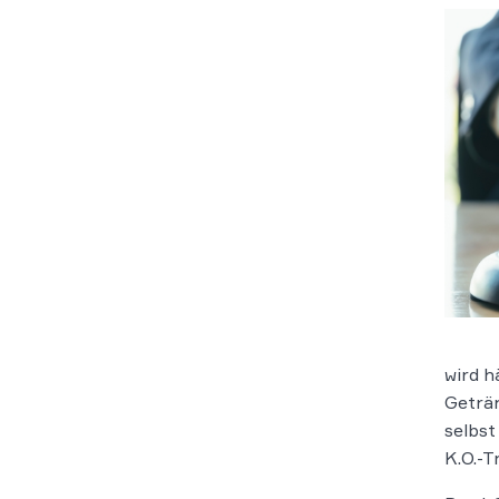
wird h
Geträn
selbst
K.O.-T