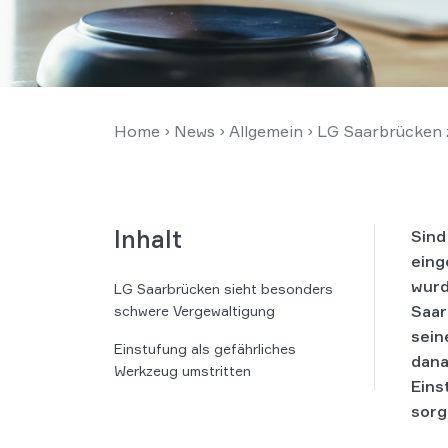
Home
›
News
›
Allgemein
›
LG Saarbrücken z
Inhalt
Sind
eing
wurd
LG Saarbrücken sieht besonders
Saar
schwere Vergewaltigung
sein
Einstufung als gefährliches
dana
Werkzeug umstritten
Eins
sor