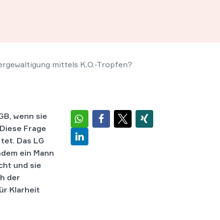
rgewaltigung mittels K.O.-Tropfen?
GB, wenn sie
 Diese Frage
tet. Das LG
hdem ein Mann
cht und sie
ch der
ür Klarheit