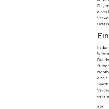
Felgen
eines 
Verwe
Bewuss
Ein
In der
Währen
Bundes
früher
Nehme 
eine S
Saarbr
Vergew
gefähr
agr