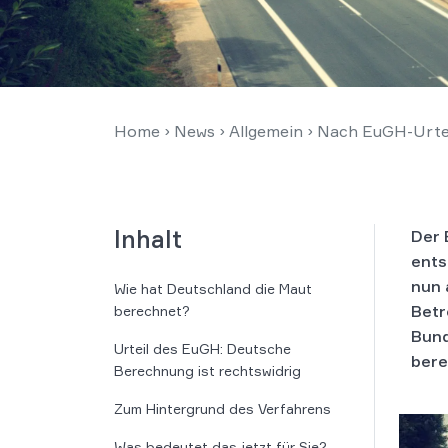
Home
›
News
›
Allgemein
›
Nach EuGH-Urteil
Inhalt
Der 
ents
nun 
Wie hat Deutschland die Maut
Betr
berechnet?
Bund
Urteil des EuGH: Deutsche
bere
Berechnung ist rechtswidrig
Zum Hintergrund des Verfahrens
Was bedeutet das jetzt für Sie?