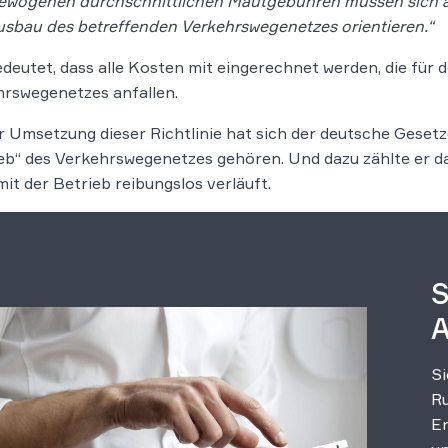
ewogenen durchschnittlichen Mautgebühren müssen sich a
sbau des betreffenden Verkehrswegenetzes orientieren.“
deutet, dass alle Kosten mit eingerechnet werden, die für d
rswegenetzes anfallen.
r Umsetzung dieser Richtlinie hat sich der deutsche Gesetz
eb“ des Verkehrswegenetzes gehören. Und dazu zählte er dan
amit der Betrieb reibungslos verläuft.
S
A
Si
Ru
Er