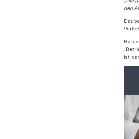
„Die g
den Au
Das be
Verkeh
Bei de
„Betri
ist, d