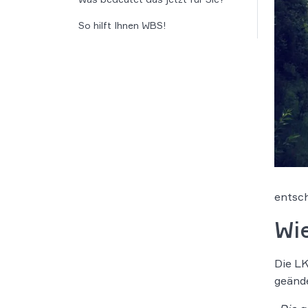
So hilft Ihnen WBS!
entsch
Wi
Die LK
geände