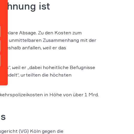
echnung ist
ine klare Absage. Zu den Kosten zum
ie in unmittelbaren Zusammenhang mit der
 deshalb anfallen, weil er das
tes“, weil er „dabei hoheitliche Befugnisse
handelt“, urteilten die höchsten
kehrspolizeikosten in Höhe von über 1 Mrd.
ns
gericht (VG) Köln gegen die