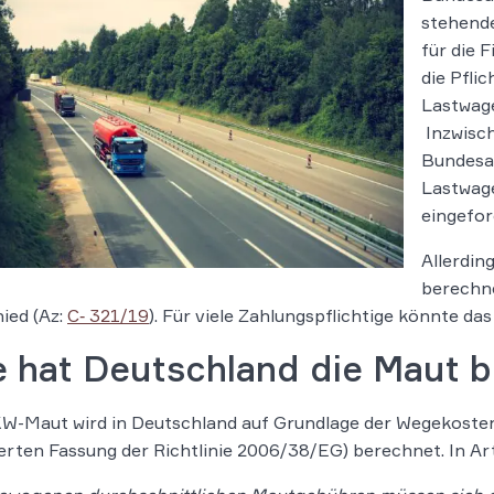
stehende
für die 
die Pfli
Lastwage
Inzwisch
Bundesa
Lastwage
eingefor
Allerdin
berechne
ied (Az:
C‑ 321/19
). Für viele Zahlungspflichtige könnte d
e hat Deutschland die Maut 
W-Maut wird in Deutschland auf Grundlage der Wegekostenri
rten Fassung der Richtlinie 2006/38/EG) berechnet. In Art. 