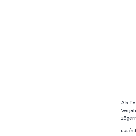
Als Ex
Verjäh
zögern
ses/m