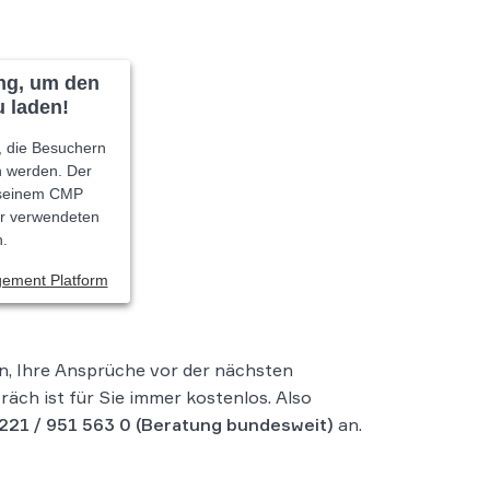
ng, um den
 laden!
, die Besuchern
n werden. Der
t seinem CMP
der verwendeten
n.
gement Platform
n, Ihre Ansprüche vor der nächsten
äch ist für Sie immer kostenlos. Also
221 / 951 563 0
(Beratung bundesweit)
an.