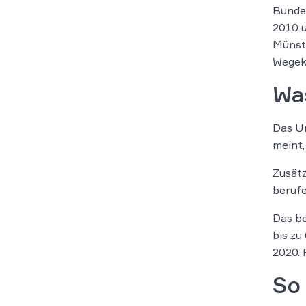
Bundes
2010 u
Münste
Wegeko
Was
Das Ur
meint,
Zusätz
berufe
Das be
bis zu
2020. 
So 