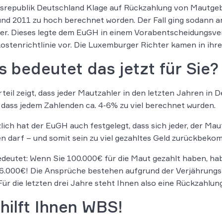
republik Deutschland Klage auf Rückzahlung von Mautgebü
nd 2011 zu hoch berechnet worden. Der Fall ging sodann 
r. Dieses legte dem EuGH in einem Vorabentscheidungsve
stenrichtlinie vor. Die Luxemburger Richter kamen in ihr
 bedeutet das jetzt für Sie?
teil zeigt, dass jeder Mautzahler in den letzten Jahren in 
 dass jedem Zahlenden ca. 4-6% zu viel berechnet wurden.
lich hat der EuGH auch festgelegt, dass sich jeder, der Maut
n darf – und somit sein zu viel gezahltes Geld zurückbek
deutet: Wenn Sie 100.000€ für die Maut gezahlt haben, h
 6.000€! Die Ansprüche bestehen aufgrund der Verjährungsf
Für die letzten drei Jahre steht Ihnen also eine Rückzahlung
hilft Ihnen WBS!