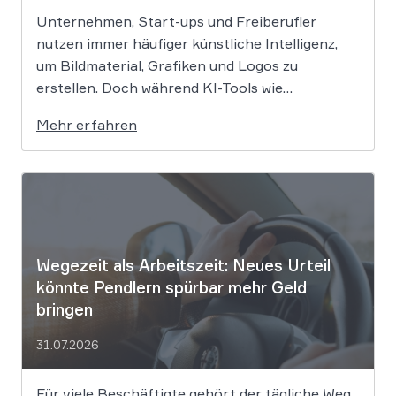
Unternehmen, Start-ups und Freiberufler
nutzen immer häufiger künstliche Intelligenz,
um Bildmaterial, Grafiken und Logos zu
erstellen. Doch während KI-Tools wie
Midjourney, DALL-E oder Stable Diffusion in
Mehr erfahren
Sekundenschnelle beeindruckende Ergebnisse
liefern, wirft der Einsatz von Algorithmen in der
Kreativbranche komplexe juristische Fragen
auf. Das Urheberrecht, das Markenrecht und
das Patentrecht […]
Wegezeit als Arbeitszeit: Neues Urteil
könnte Pendlern spürbar mehr Geld
bringen
31.07.2026
Für viele Beschäftigte gehört der tägliche Weg