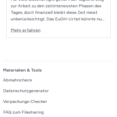
zur Arbeit zu den zeitintensivsten Phasen des
Tages, doch finanziell bleibt diese Zeit meist
unberücksichtigt. Das EuGH-Urteil könnte nun
jedoch Bewegung in die Debatte bringen und
Mehr erfahren
vielen Arbeitnehmern den Weg zu einer
Vergütung der Wegezeit ebnen. Wer künftig
unterwegs ist, könnte für […]
Materialien & Tools
Abmahncheck
Datenschutzgenerator
Verpackungs-Checker
FAQ zum Filesharing