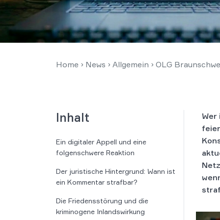
Home
›
News
›
Allgemein
›
OLG Braunschwei
Inhalt
Wer 
feie
Kons
Ein digitaler Appell und eine
aktu
folgenschwere Reaktion
Netz
Der juristische Hintergrund: Wann ist
wenn
ein Kommentar strafbar?
stra
Die Friedensstörung und die
kriminogene Inlandswirkung