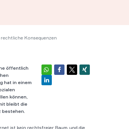
 rechtliche Konsequenzen
ne öffentlich
chen
 hat in einem
ozialen
llen können,
t bleibt die
nz bestehen.
rnet ist kein rechtsfreier Raum, und die