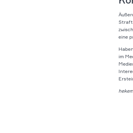
Ko
Äußeru
Straft
zwisch
eine p
Haben 
im Med
Medien
Intere
Erstei
heke