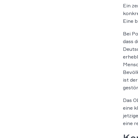
Ein ze
konkre
Eine b
Bei Po
dass 
Deutsc
erhebl
Mensch
Bevölk
ist de
gestör
Das OL
eine k
jetzig
eine r