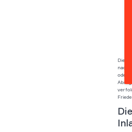
Die Ve
nach 
oder O
Absage
verfol
Friede
Di
In