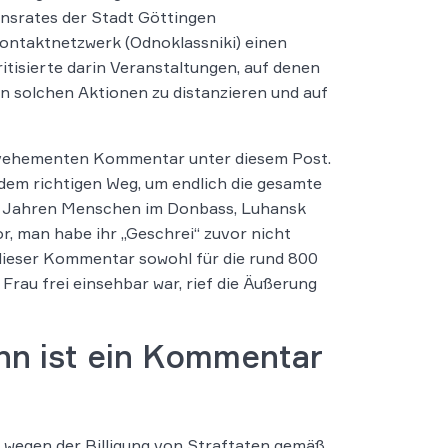
onsrates der Stadt Göttingen
-Kontaktnetzwerk (Odnoklassniki) einen
itisierte darin Veranstaltungen, auf denen
von solchen Aktionen zu distanzieren und auf
m vehementen Kommentar unter diesem Post.
f dem richtigen Weg, um endlich die gesamte
cht Jahren Menschen im Donbass, Luhansk
, man habe ihr „Geschrei“ zuvor nicht
dieser Kommentar sowohl für die rund 800
Frau frei einsehbar war, rief die Äußerung
ann ist ein Kommentar
t wegen der Billigung von Straftaten gemäß