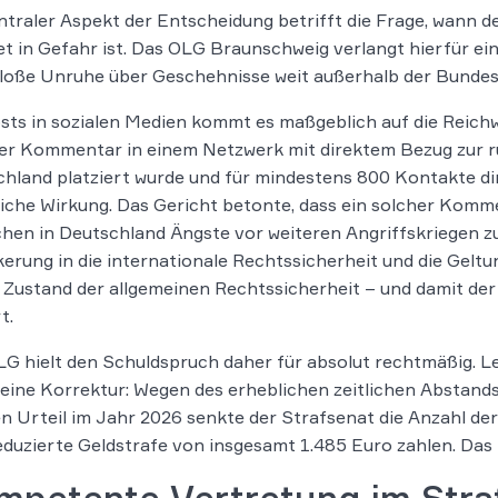
ntraler Aspekt der Entscheidung betrifft die Frage, wann d
t in Gefahr ist. Das OLG Braunschweig verlangt hierfür e
loße Unruhe über Geschehnisse weit außerhalb der Bundesr
sts in sozialen Medien kommt es maßgeblich auf die Reichw
der Kommentar in einem Netzwerk mit direktem Bezug zur 
hland platziert wurde und für mindestens 800 Kontakte dire
iche Wirkung. Das Gericht betonte, dass ein solcher Kommen
en in Deutschland Ängste vor weiteren Angriffskriegen z
erung in die internationale Rechtssicherheit und die Geltu
r Zustand der allgemeinen Rechtssicherheit – und damit der 
t.
G hielt den Schuldspruch daher für absolut rechtmäßig. Le
leine Korrektur: Wegen des erheblichen zeitlichen Abstand
en Urteil im Jahr 2026 senkte der Strafsenat die Anzahl der
eduzierte Geldstrafe von insgesamt 1.485 Euro zahlen. Das U