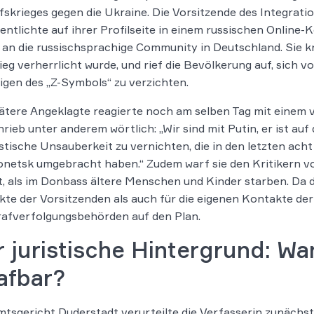
fskrieges gegen die Ukraine. Die Vorsitzende des Integrati
entlichte auf ihrer Profilseite in einem russischen Online
 an die russischsprachige Community in Deutschland. Sie kr
ieg verherrlicht wurde, und rief die Bevölkerung auf, sich 
igen des „Z-Symbols“ zu verzichten.
pätere Angeklagte reagierte noch am selben Tag mit eine
hrieb unter anderem wörtlich: „Wir sind mit Putin, er ist au
stische Unsauberkeit zu vernichten, die in den letzten a
netsk umgebracht haben.“ Zudem warf sie den Kritikern vor
, als im Donbass ältere Menschen und Kinder starben. Da 
te der Vorsitzenden als auch für die eigenen Kontakte der 
rafverfolgungsbehörden auf den Plan.
 juristische Hintergrund: W
afbar?
tsgericht Duderstadt verurteilte die Verfasserin zunächs