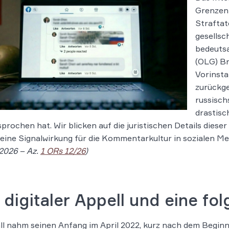
Grenzen 
Straftat
gesellsc
bedeuts
(OLG) Br
Vorinsta
zurückge
russisch
drastisc
prochen hat. Wir blicken auf die juristischen Details dies
 eine Signalwirkung für die Kommentarkultur in sozialen Me
2026 – Az.
1 ORs 12/26
)
 digitaler Appell und eine f
ll nahm seinen Anfang im April 2022, kurz nach dem Beginn