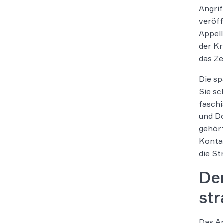
Angrif
veröff
Appell
der Kr
das Ze
Die s
Sie sc
faschi
und Do
gehört
Kontak
die St
Der
str
Das Am