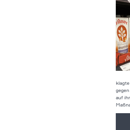
klagte
gegen
auf ih
Maßnah